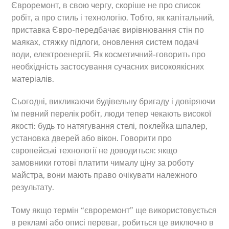
Євроремонт, в свою чергу, скоріше не про список
робіт, а про стиль і технологію. Тобто, як капітальний,
приставка Євро-передбачає вирівнювання стін по
маяках, стяжку підлоги, оновлення систем подачі
води, електроенергії. Як косметичний-говорить про
необхідність застосування сучасних високоякісних
матеріалів.
Сьогодні, викликаючи будівельну бригаду і довіряючи
їм певний перелік робіт, люди тепер чекають високої
якості: будь то натягування стелі, поклейка шпалер,
установка дверей або вікон. Говорити про
європейські технології не доводиться: якщо
замовники готові платити чималу ціну за роботу
майстра, вони мають право очікувати належного
результату.
Тому якщо термін “євроремонт” ще використовується
в рекламі або описі переваг, робиться це виключно в