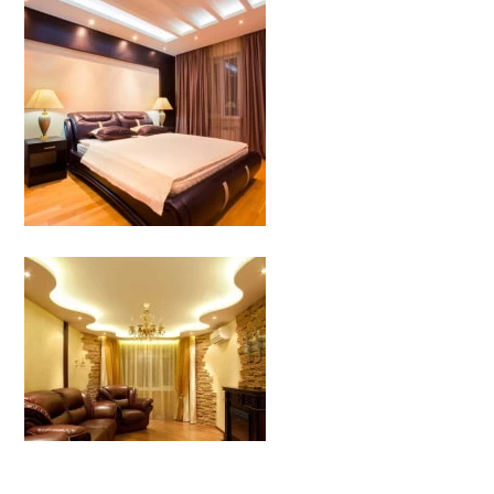
Back
To
Top