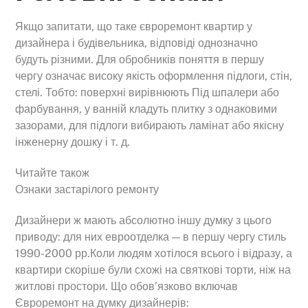
Якщо запитати, що таке євроремонт квартир у
дизайнера і будівельника, відповіді однозначно
будуть різними. Для обробників поняття в першу
чергу означає високу якість оформлення підлоги, стін,
стелі. Тобто: поверхні вирівнюють Під шпалери або
фарбування, у ванній кладуть плитку з однаковими
зазорами, для підлоги вибирають ламінат або якісну
інженерну дошку і т. д.
Читайте також
Ознаки застарілого ремонту
Дизайнери ж мають абсолютно іншу думку з цього
приводу: для них евроотделка — в першу чергу стиль
1990-2000 рр.Коли людям хотілося всього і відразу, а
квартири скоріше були схожі на святкові торти, ніж на
житлові простори. Що обов’язково включав
Євроремонт на думку дизайнерів: