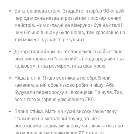
Багаторівнева стеля. Згадайте інтер’єр 90-х: цей
період можна назвати розквітом гіпсокартонних
майстрів. Чим складніше візерунок був на стелі і
чим більше в ньому було шарів, тим красивіше на
той момент здавався результат.
Декоративний камінь. У євроремонті найчастіше
використовували “скельний” – неоднорідний ні за
кольором, ні за розміром, ні за фактурою.
Ніша в стіні. Якщо вертикаль не обробляли
каменем, в ній обов’язково робили нішу! Або
будували перегородку з» віконцями ” з нуля. Так,
все з того ж гаряче улюбленого ГКЛ.
Барна стійка. Мати на кухні високу закруглену
стільницю на металевій трубці, та ще з
обертовими кошиками зверху чи знизу — ось про
що мріяли всі модники кінця 20 століття.