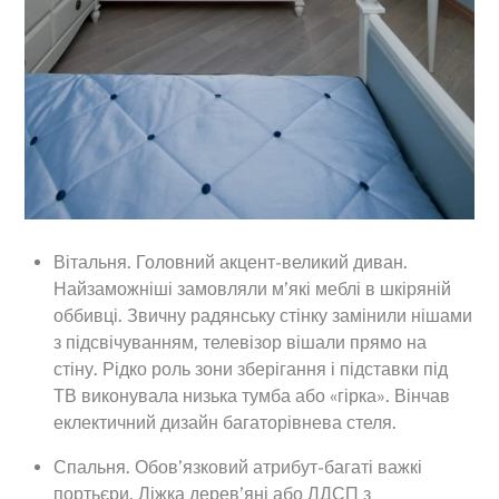
Вітальня. Головний акцент-великий диван.
Найзаможніші замовляли м’які меблі в шкіряній
оббивці. Звичну радянську стінку замінили нішами
з підсвічуванням, телевізор вішали прямо на
стіну. Рідко роль зони зберігання і підставки під
ТВ виконувала низька тумба або «гірка». Вінчав
еклектичний дизайн багаторівнева стеля.
Спальня. Обов’язковий атрибут-багаті важкі
портьєри. Ліжка дерев’яні або ЛДСП з