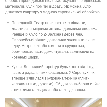
обробка проводилася після застосування радянських
матеріалів, були помітні відразу. Як можна було
дізнатися квартиру з модною європейської обробкою:
Передпокій. Театр починається з вішалки,
квартира – з міцними антивандальними дверима.
Раніше їх було по 2-Залізна і дерев’яна,
Європейські віяння дозволили залишити лише
одну. Антресолі або комори в хрущовках,
брежневках часто демонтували, замінюючи на
новенькі шафи.
Кухня. Дворядний гарнітур будь-якого відтінку,
часто з радіальними фасадами. У Євро-кухнях
вперше з’явилася вбудована техніка (плити,
холодильники, духовки). Обідня зона-барна стійка
з високими стільцями, або стіл з диваном.