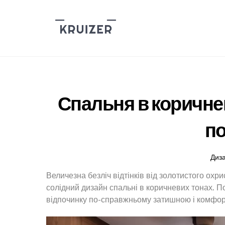
Skip
to
content
Спальня в коричнев
по
Диз
Величезна безліч відтінків від золотистого ох
солідний дизайн спальні в коричневих тонах. П
відпочинку по-справжньому затишною і комфо