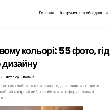
Головна
Інструмент та обладнання
ому кольорі: 55 фото, гід
 дизайну
айн
,
Інтер’єр
,
Спальня
ристого до глибокого шоколадного, дозволяють створити
одібний колірний вибір зробить атмосферу в кімнаті
ртною.