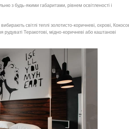
ьню з будь-якими габаритами, рівнем освітленості і
вибирають світлі теплі золотисто-коричневі, охрові, Кокосо
ня рудуваті Теракотові, мідно-коричневі або каштанові