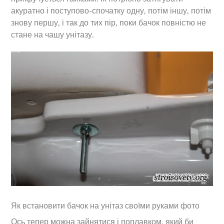
акуратно і поступово-спочатку одну, потім іншу, потім
знову першу, і так до тих пір, поки бачок повністю не
стане на чашу унітазу.
Як встановити бачок на унітаз своїми руками фото
Ось тепер можна зайнятися і поплавком, який би