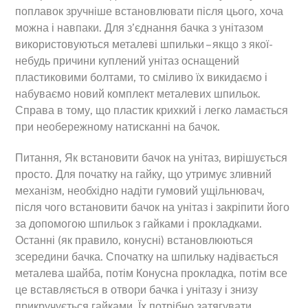
поплавок зручніше встановлювати після цього, хоча
можна і навпаки. Для з’єднання бачка з унітазом
використовуються металеві шпильки – якщо з якої-
небудь причини куплений унітаз оснащений
пластиковими болтами, то сміливо їх викидаємо і
набуваємо новий комплект металевих шпильок.
Справа в тому, що пластик крихкий і легко ламається
при необережному натисканні на бачок.
Питання, Як встановити бачок на унітаз, вирішується
просто. Для початку на гайку, що утримує зливний
механізм, необхідно надіти гумовий ущільнювач,
після чого встановити бачок на унітаз і закріпити його
за допомогою шпильок з гайками і прокладками.
Останні (як правило, конусні) встановлюються
зсередини бачка. Спочатку на шпильку надівається
металева шайба, потім Конусна прокладка, потім все
це вставляється в отвори бачка і унітазу і знизу
прикручується гайками. Їх потрібно затягувати