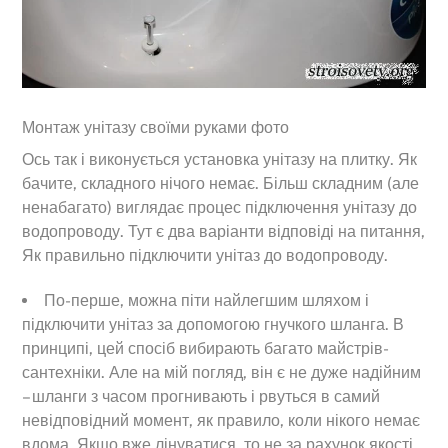
Монтаж унітазу своїми руками фото
Ось так і виконується установка унітазу на плитку. Як
бачите, складного нічого немає. Більш складним (але
ненабагато) виглядає процес підключення унітазу до
водопроводу. Тут є два варіанти відповіді на питання,
Як правильно підключити унітаз до водопроводу.
По-перше, можна піти найлегшим шляхом і
підключити унітаз за допомогою гнучкого шланга. В
принципі, цей спосіб вибирають багато майстрів-
сантехніки. Але на мій погляд, він є не дуже надійним
– шланги з часом прогнивають і рвуться в самий
невідповідний момент, як правило, коли нікого немає
вдома. Якщо вже лінуватися, то не за рахунок якості.