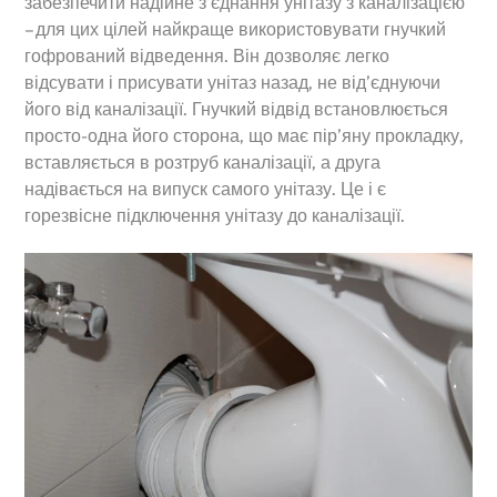
забезпечити надійне з’єднання унітазу з каналізацією
– для цих цілей найкраще використовувати гнучкий
гофрований відведення. Він дозволяє легко
відсувати і присувати унітаз назад, не від’єднуючи
його від каналізації. Гнучкий відвід встановлюється
просто-одна його сторона, що має пір’яну прокладку,
вставляється в розтруб каналізації, а друга
надівається на випуск самого унітазу. Це і є
горезвісне підключення унітазу до каналізації.