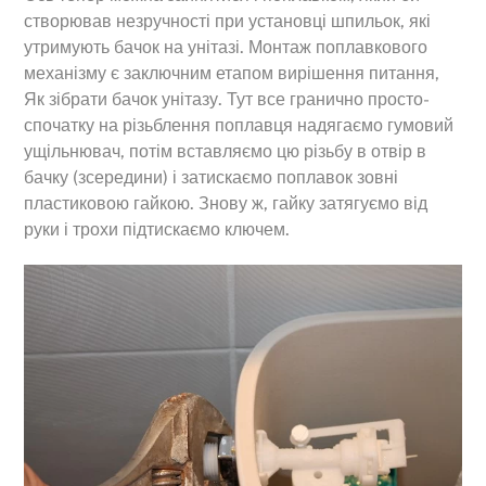
створював незручності при установці шпильок, які
утримують бачок на унітазі. Монтаж поплавкового
механізму є заключним етапом вирішення питання,
Як зібрати бачок унітазу. Тут все гранично просто-
спочатку на різьблення поплавця надягаємо гумовий
ущільнювач, потім вставляємо цю різьбу в отвір в
бачку (зсередини) і затискаємо поплавок зовні
пластиковою гайкою. Знову ж, гайку затягуємо від
руки і трохи підтискаємо ключем.