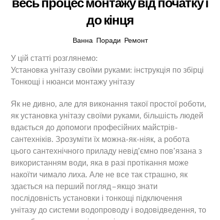
весь процес монтажу від початку і
до кінця
Ванна
,
Поради
,
Ремонт
У цій статті розглянемо:
Установка унітазу своїми руками: інструкція по збірці
Тонкощі і нюанси монтажу унітазу
Як не дивно, але для виконання такої простої роботи,
як установка унітазу своїми руками, більшість людей
вдається до допомоги професійних майстрів-
сантехніків. Зрозуміти їх можна-як-ніяк, а робота
цього сантехнічного приладу невід’ємно пов’язана з
використанням води, яка в разі протікання може
накоїти чимало лиха. Але не все так страшно, як
здається на перший погляд – якщо знати
послідовність установки і тонкощі підключення
унітазу до системи водопроводу і водовідведення, то