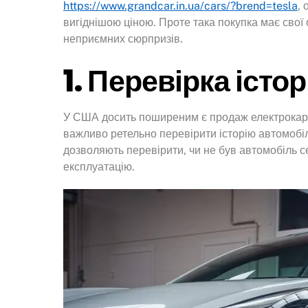
https://www.grandcar.in.ua/cars/?brend=tesla
,
вигіднішою ціною. Проте така покупка має свої 
неприємних сюрпризів.
1. Перевірка істо
У США досить поширеним є продаж електрокарів
важливо ретельно перевірити історію автомобіля
дозволяють перевірити, чи не був автомобіль
експлуатацію.