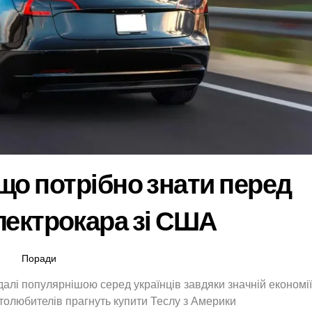
 що потрібно знати перед
лектрокара зі США
Поради
далі популярнішою серед українців завдяки значній економії
толюбителів прагнуть купити Теслу з Америки