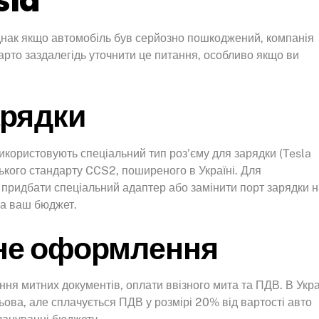
sla
однак якщо автомобіль був серйозно пошкоджений, компанія
арто заздалегідь уточнити це питання, особливо якщо ви
арядки
використовують спеціальний тип роз’єму для зарядки (Tesla
ського стандарту CCS2, поширеного в Україні. Для
придбати спеціальний адаптер або замінити порт зарядки н
на ваш бюджет.
тне оформлення
ня митних документів, оплати ввізного мита та ПДВ. В Укра
ьова, але сплачується ПДВ у розмірі 20% від вартості авто