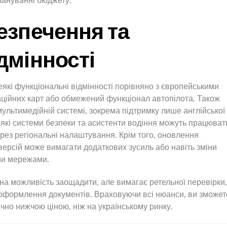
лануванні бюджету.
езпечення та
дмінності
еякі функціональні відмінності порівняно з європейськими
аційних карт або обмежений функціонал автопілота. Також
мультимедійній системі, зокрема підтримку лише англійської
Деякі системи безпеки та асистенти водіння можуть працюват
ез регіональні налаштування. Крім того, оновлення
ерсій може вимагати додаткових зусиль або навіть зміни
ми мережами.
рна можливість заощадити, але вимагає ретельної перевірки,
 оформлення документів. Враховуючи всі нюанси, ви зможет
ачно нижчою ціною, ніж на українському ринку.