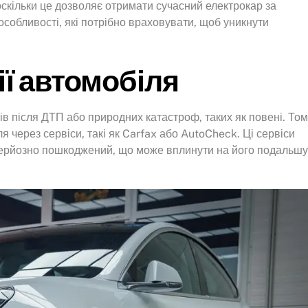
 оскільки це дозволяє отримати сучасний електрокар за
особливості, які потрібно враховувати, щоб уникнути
рії автомобіля
 після ДТП або природних катастроф, таких як повені. Том
 через сервіси, такі як Carfax або AutoCheck. Ці сервіси
 серйозно пошкоджений, що може вплинути на його подальшу