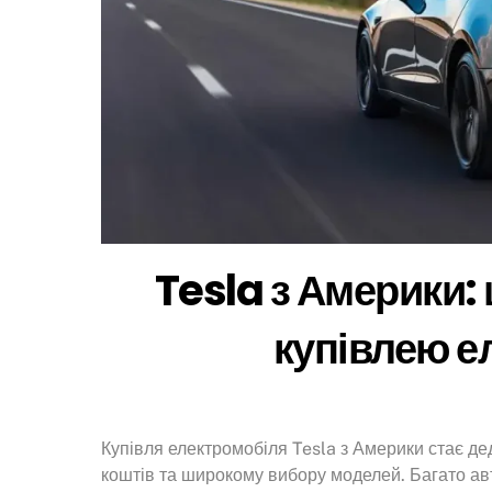
Tesla з Америки:
купівлею е
Купівля електромобіля Tesla з Америки стає де
коштів та широкому вибору моделей. Багато ав