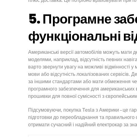
плюс доставка. Це потрібно враховувати при п
5. Програмне заб
функціональні ві
Американські версії автомобілів можуть мати д
моделями, наприклад, відсутність певних навіг
варто звернути увагу на можливі відмінності у 
мови або відсутність локалізованих сервісів. 
за іншими стандартами або мати обмеження чер
програмного забезпечення для американських в
прошивки для повної сумісності з європейськи
Підсумовуючи, покупка Tesla з Америки – це га
підготовки до переобладнання та правильного
отримати сучасний і надійний електрокар за зн