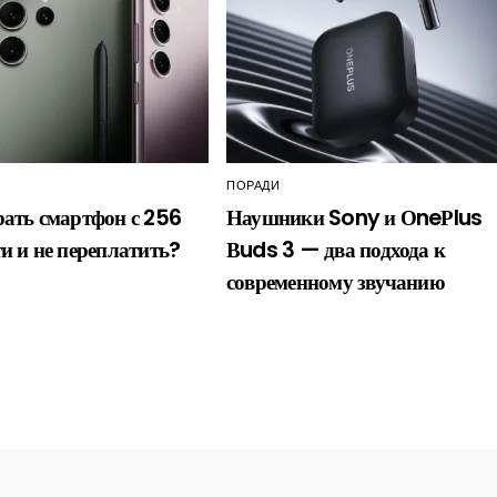
ПОРАДИ
ать смартфон с 256
Наушники Sony и ОneРlus
и и не переплатить?
Вuds 3 — два подхода к
современному звучанию