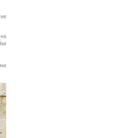
 не
 на
йки
Они