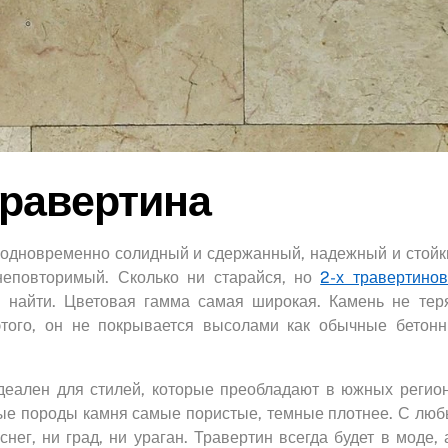
травертина
 одновременно солидный и сдержанный, надежный и стойк
неповторимый. Сколько ни старайся, но
2-х травертино
 найти. Цветовая гамма самая широкая. Камень не тер
этого, он не покрывается высолами как обычные бетон
деален для стилей, которые преобладают в южных регио
тлые породы камня самые пористые, темные плотнее. С лю
нег, ни град, ни ураган. Травертин всегда будет в моде, 