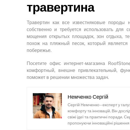
травертина
Травертин как все известняковые породы н
собственно и требуется использовать для 
мощения открытых площадок, зон отдыха, тер
похож на пляжный песок, который является
побережье.
Посетите офис интернет-магазина RoofStone
комфортный, внешне привлекательный, фун
поможет в решении множества задач.
Немченко Сергій
Сергій Немченко – експерт у галу
комфорту та інновацій. Він досл
свіжі ідеї та практичні поради. С
пропонуючи інноваційні рішення т