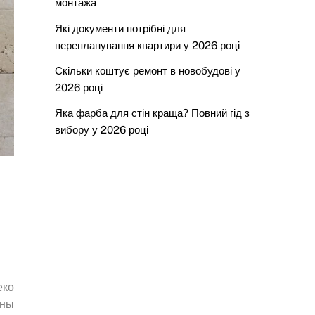
монтажа
Які документи потрібні для
перепланування квартири у 2026 році
Скільки коштує ремонт в новобудові у
2026 році
Яка фарба для стін краща? Повний гід з
вибору у 2026 році
еко
ины