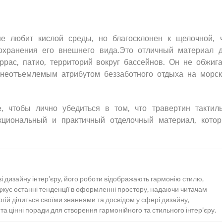
е любит кислой среды, но благосклонен к щелочной, 
сохранения его внешнего вида.Это отличный материал 
рас, патио, территорий вокруг бассейнов. Он не обжига
 неотъемлемым атрибутом беззаботного отдыха на морс
, чтобы лично убедиться в том, что травертин тактил
кциональный и практичный отделочный материал, кото
зі дизайну інтер’єру, його роботи відображають гармонію стилю,
іджує останні тенденції в оформленні простору, надаючи читачам
ергій ділиться своїми знаннями та досвідом у сфері дизайну,
а цінні поради для створення гармонійного та стильного інтер’єру.