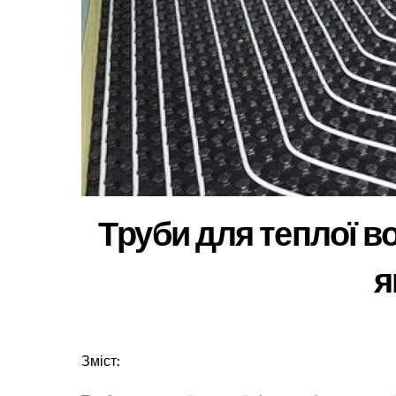
Труби для теплої во
я
Зміст: