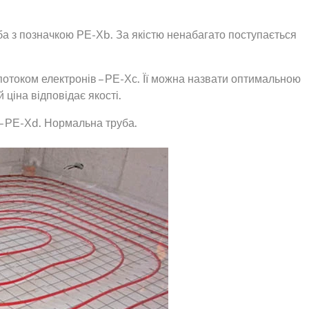
ба з позначкою РЕ-Хb. За якістю ненабагато поступається
потоком електронів – РЕ-Хс. Її можна назвати оптимальною
й ціна відповідає якості.
– РЕ-Хd. Нормальна труба.