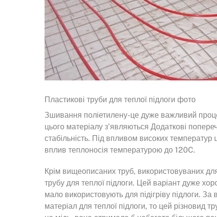
Пластикові труби для теплої підлоги фото
Зшивання поліетилену-це дуже важливий проце
цього матеріалу з’являються Додаткові поперечн
стабільність. Під впливом високих температур 
вплив теплоносія температурою до 120C.
Крім вищеописаних труб, використовуваних для п
трубу для теплої підлоги. Цей варіант дуже хоро
мало використовують для підігріву підлоги. За
матеріал для теплої підлоги, то цей різновид 