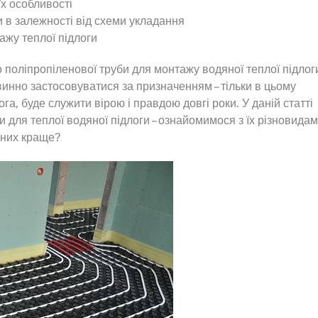
їх особливості
ги в залежності від схеми укладання
ажу теплої підлоги
 поліпропіленової труби для монтажу водяної теплої підлог
нно застосовуватися за призначенням – тільки в цьому
га, буде служити вірою і правдою довгі роки. У даній статті
и для теплої водяної підлоги – ознайомимося з їх різновидам
 них краще?