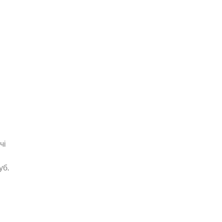
чі
уб.