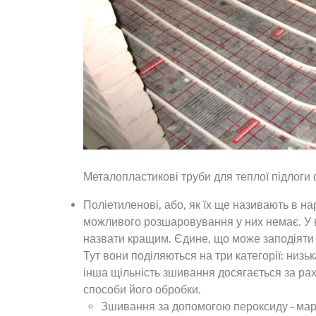
Металопластикові труби для теплої підлоги
Поліетиленові, або, як їх ще називають в нар
можливого розшаровування у них немає. У в
назвати кращим. Єдине, що може заподіяти н
Тут вони поділяються на три категорії: низь
інша щільність зшивання досягається за рах
способи його обробки.
Зшивання за допомогою пероксиду – марк