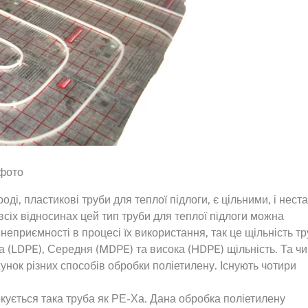
 фото
оді, пластикові труби для теплої підлоги, є цільними, і неста
сіх відносинах цей тип труби для теплої підлоги можна
еприємності в процесі їх використання, так це щільність тр
ка (LDPE), Середня (MDPE) та висока (HDPE) щільність. Та чи
унок різних способів обробки поліетилену. Існують чотири
ується така труба як РЕ-Ха. Дана обробка поліетилену