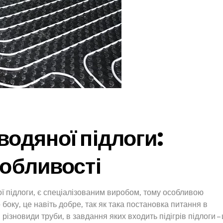
водяної підлоги:
собливості
ї підлоги, є спеціалізованим виробом, тому особливою
 боку, це навіть добре, так як така постановка питання в
 різновиди труби, в завдання яких входить підігрів підлоги –