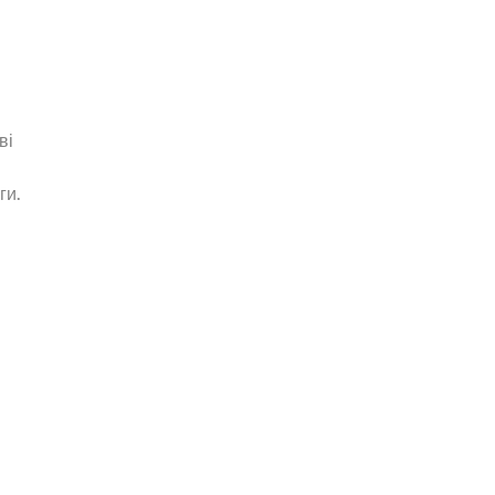
ві
ги.