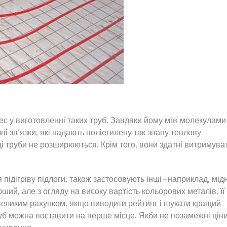
с у виготовленні таких труб. Завдяки йому між молекулами
і зв’язки, які надають поліетилену так звану теплову
ці труби не розширюються. Крім того, вони здатні витримува
ідігріву підлоги, також застосовують інші – наприклад, мід
ший, але з огляду на високу вартість кольорових металів, її
 великим рахунком, якщо виводити рейтинг і шукати кращий
труб можна поставити на перше місце. Якби не позамежні цін