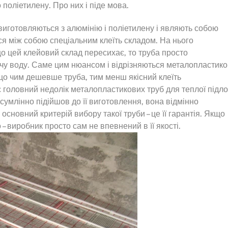
поліетилену. Про них і піде мова.
виготовляються з алюмінію і поліетилену і являють собою
ся між собою спеціальним клеїть складом. На нього
о цей клейовий склад пересихає, то труба просто
чу воду. Саме цим нюансом і відрізняються металопластико
, що чим дешевше труба, тим менш якісний клеїть
є головний недолік металопластикових труб для теплої підло
сумлінно підійшов до її виготовлення, вона відмінно
основний критерій вибору такої труби – це її гарантія. Якщо
 – виробник просто сам не впевнений в її якості.