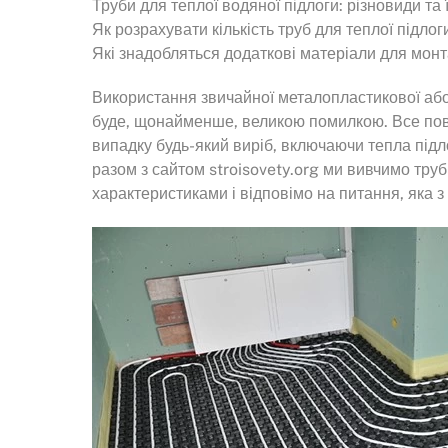
Труби для теплої водяної підлоги: різновиди та 
Як розрахувати кількість труб для теплої підло
Які знадобляться додаткові матеріали для монт
Використання звичайної металопластикової або
буде, щонайменше, великою помилкою. Все пови
випадку будь-який виріб, включаючи тепла підло
разом з сайтом stroisovety.org ми вивчимо труб
характеристиками і відповімо на питання, яка з