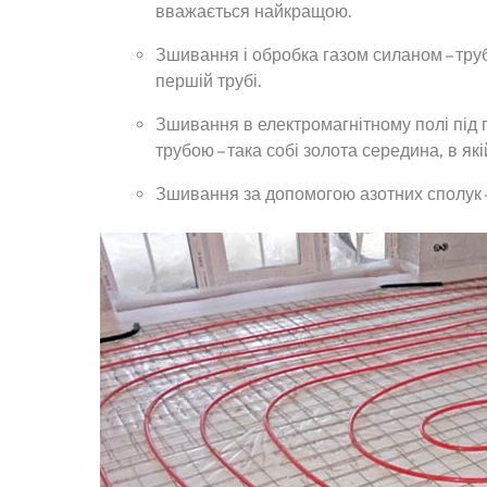
вважається найкращою.
Зшивання і обробка газом силаном – тру
першій трубі.
Зшивання в електромагнітному полі під 
трубою – така собі золота середина, в які
Зшивання за допомогою азотних сполук 