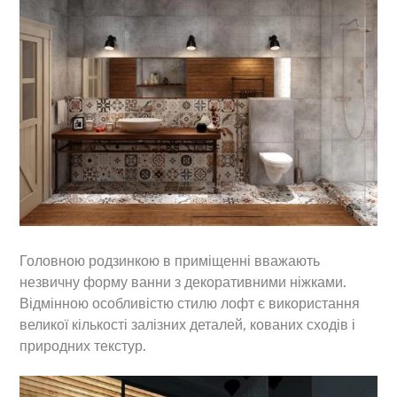
Головною родзинкою в приміщенні вважають
незвичну форму ванни з декоративними ніжками.
Відмінною особливістю стилю лофт є використання
великої кількості залізних деталей, кованих сходів і
природних текстур.