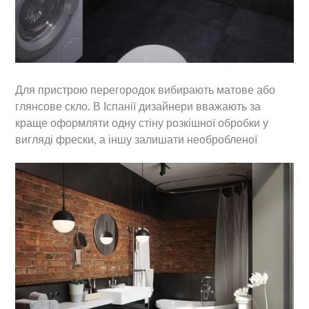
Для пристрою перегородок вибирають матове або
глянсове скло. В Іспанії дизайнери вважають за
краще оформляти одну стіну розкішної обробки у
вигляді фрески, а іншу залишати необробленої