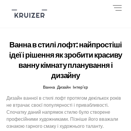
Skip
Men
to
content
Ванна в стилі лофт: найпростіші
ідеї і рішення як зробити красиву
ванну кімнату планування і
дизайну
Ванна
,
Дизайн
,
Інтер’єр
Дизайн ванної в стилі лофт протягом декількох років
не втрачає своєї популярності і привабливості.
Спочатку даний напрямок стилю було створене
професійними художниками. Пізніше його вважали
ознакою гарного смаку і художнього таланту.