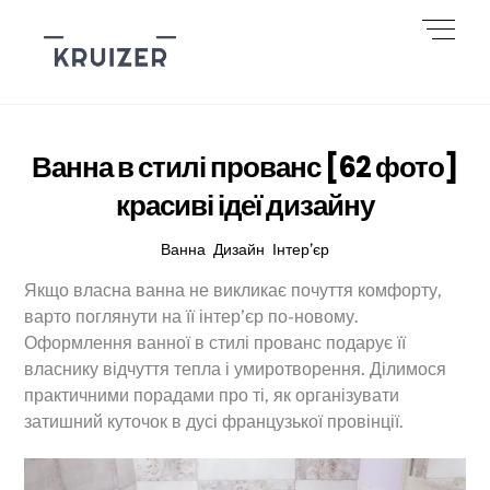
Skip
Men
to
content
Ванна в стилі прованс [62 фото]
красиві ідеї дизайну
Ванна
,
Дизайн
,
Інтер’єр
Якщо власна ванна не викликає почуття комфорту,
варто поглянути на її інтер’єр по-новому.
Оформлення ванної в стилі прованс подарує її
власнику відчуття тепла і умиротворення. Ділимося
практичними порадами про ті, як організувати
затишний куточок в дусі французької провінції.