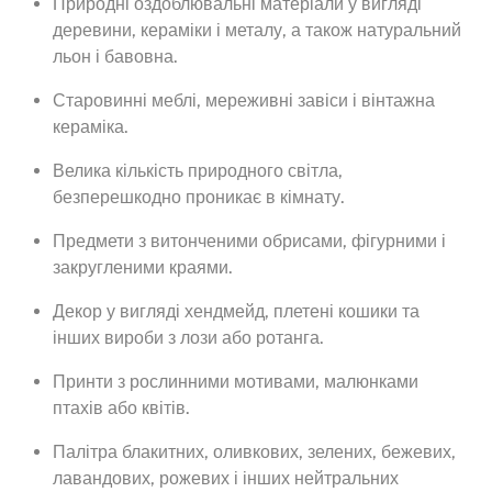
Природні оздоблювальні матеріали у вигляді
деревини, кераміки і металу, а також натуральний
льон і бавовна.
Старовинні меблі, мереживні завіси і вінтажна
кераміка.
Велика кількість природного світла,
безперешкодно проникає в кімнату.
Предмети з витонченими обрисами, фігурними і
закругленими краями.
Декор у вигляді хендмейд, плетені кошики та
інших вироби з лози або ротанга.
Принти з рослинними мотивами, малюнками
птахів або квітів.
Палітра блакитних, оливкових, зелених, бежевих,
лавандових, рожевих і інших нейтральних