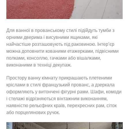
Для ванної в прованському стилі підійдуть тумби з
орними дверима і висувними ящиками, які
найчастіше розташовують під раковиною. Інтер’єр
можна доповнити кованими етажерками, підвісними
полками, консоллю, гачками або вішалками,
виконаними в техніці декупаж.
Простору ванну кімнату прикрашають плетеними
кріслами в стилі французький прованс, а дзеркала
оформляють у витончені фігурні рами. Шафи, комоди
і стелажі відрізняються вінтажним виконанням,
наявністю рельєфних країв, перехресних рам, сіток
або порцелянових ручок.