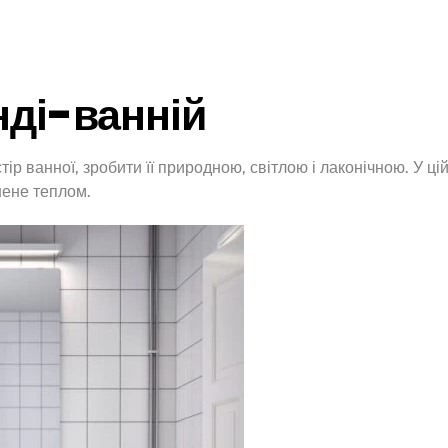
нді-ванній
р ванної, зробити її природною, світлою і лаконічною. У ці
внене теплом.