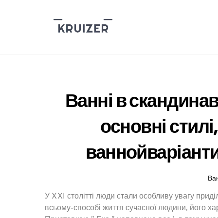
Skip
to
content
Ванні в скандинав
основні стилі
ваннойваріанти
Ва
У XXI столітті люди стали особливу увагу приділ
всьому-способі життя сучасної людини, його х