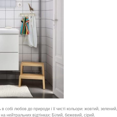
 в собі любов до природи і її чисті кольори: жовтий, зелений
на нейтральних відтінках: Білий, бежевий, сірий.