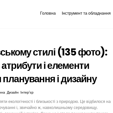
Головна
Інструмент та обладнання
ському стилі (135 фото):
, атрибути і елементи
 планування і дизайну
нна
,
Дизайн
,
Інтер’єр
яти екологічності і близькості з природою. Це відбилося на
арчуванні і, звичайно ж, навколишньому середовищу.