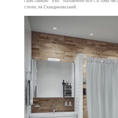
Приставкою ” Еко ” наповнене все і, в тому чис
стилю, як Скандинавський.