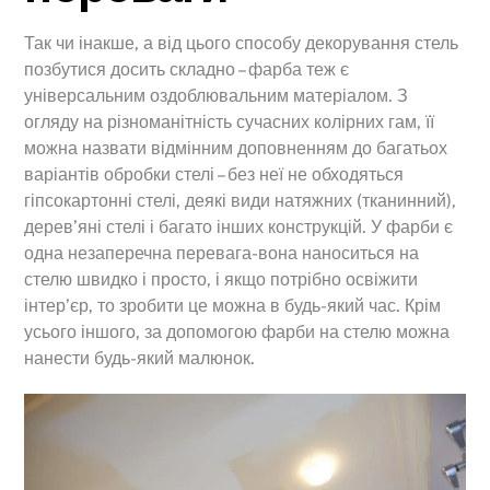
Так чи інакше, а від цього способу декорування стель
позбутися досить складно – фарба теж є
універсальним оздоблювальним матеріалом. З
огляду на різноманітність сучасних колірних гам, її
можна назвати відмінним доповненням до багатьох
варіантів обробки стелі – без неї не обходяться
гіпсокартонні стелі, деякі види натяжних (тканинний),
дерев’яні стелі і багато інших конструкцій. У фарби є
одна незаперечна перевага-вона наноситься на
стелю швидко і просто, і якщо потрібно освіжити
інтер’єр, то зробити це можна в будь-який час. Крім
усього іншого, за допомогою фарби на стелю можна
нанести будь-який малюнок.