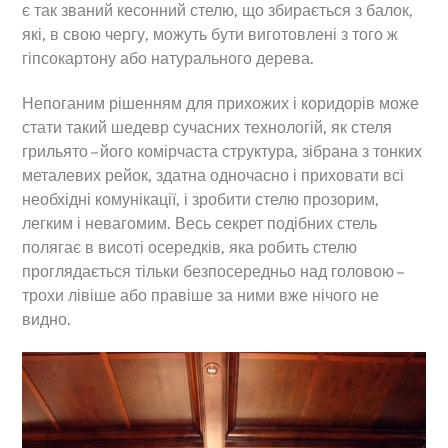
є так званий кесонний стелю, що збирається з балок,
які, в свою чергу, можуть бути виготовлені з того ж
гіпсокартону або натурального дерева.
Непоганим рішенням для прихожих і коридорів може
стати такий шедевр сучасних технологій, як стеля
грильято – його комірчаста структура, зібрана з тонких
металевих рейок, здатна одночасно і приховати всі
необхідні комунікації, і зробити стелю прозорим,
легким і невагомим. Весь секрет подібних стель
полягає в висоті осередків, яка робить стелю
проглядається тільки безпосередньо над головою –
трохи лівіше або правіше за ними вже нічого не
видно.