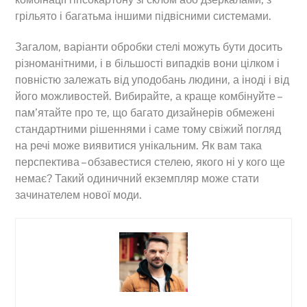
грільято і багатьма іншими підвісними системами.
Загалом, варіанти обробки стелі можуть бути досить
різноманітними, і в більшості випадків вони цілком і
повністю залежать від уподобань людини, а іноді і від
його можливостей. Вибирайте, а краще комбінуйте –
пам’ятайте про те, що багато дизайнерів обмежені
стандартними рішеннями і саме тому свіжий погляд
на речі може виявитися унікальним. Як вам така
перспектива – обзавестися стелею, якого ні у кого ще
немає? Такий одиничний екземпляр може стати
зачинателем нової моди.