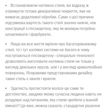
Встановлюючи натяжна стеля, ви відразу ж
отримуєте готове декоративне покриття, яке не
вимагає додаткової обробки. Саме з цієї причини
підсумкова вартість такого стелі значно нижче, ніж
конструкції з гіпсокартону, яку як мінімум потрібно
шпаклювати і фарбувати.
Якщо ви все життя мріяли про багаторівневому
стелі, то і тут натяжні системи не багато в чому
поступаються гіпсокартону – спеціальні технології
дозволяють виготовити натяжна стеля не тільки у
вигляді декількох ярусів, але і у вигляді криволінійних
поверхонь. Яскравими представниками дизайну
таких стель є хвиля і крапля.
Здатність протистояти волозі-це саме те
достоїнство, завдяки якому сучасна людина навіть не
роздумує над питанням, яку стелю зробити у ванній
кімнаті? Це вже, можна сказати, стандартне рішення