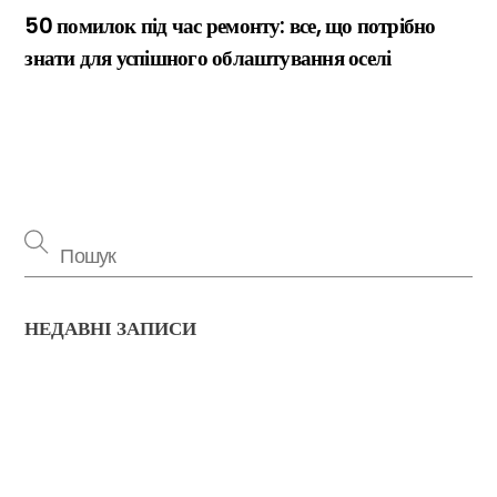
50 помилок під час ремонту: все, що потрібно
знати для успішного облаштування оселі
Back
To
НЕДАВНІ ЗАПИСИ
Top
Тепловий насос повітря-повітря: значна економія на
опаленні взимку
Критерии выбора террасной доски из ДПК: технические
параметры и правила монтажа