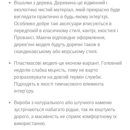
Вішалки з дерева. Деревина-це відмінний і
екологічно чистий матеріал, який прекрасно буде
виглядати практично в будь-якому інтер’єрі.
Особливо добре такі аксесуари вписуються в
передпокій в класичному стилі, кантрі, екостилі і
Провансі. Маючи відповідне оформлення,
дерев’яні моделі будуть доречні також в
скандинавському або морському стилі.
Пластмасові моделі-це економ-варіант. Головний
недолік-слабка міцність, тому не варто
розраховувати на довгий термін служби.
Підходять в якості тимчасового елемента
інтер’єру.
Вироби з натурального або штучного каменю
зустрічаються набагато рідше, так як коштують
дорого, а масивність не сприяє комфортному їх
використанню.