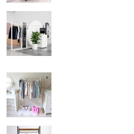
Back
To
Top