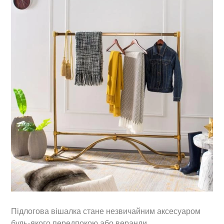
Підлогова вішалка стане незвичайним аксесуаром
будь-якого передпокою або веранди