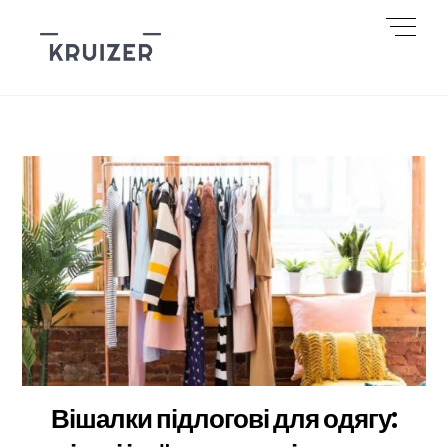
Skip
Men
to
content
Вішалки підлогові для одягу: