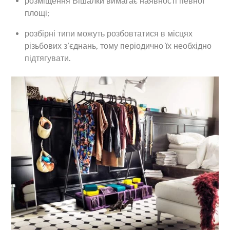
розміщення Вішалки вимагає наявності певної
площі;
розбірні типи можуть розбовтатися в місцях
різьбових з’єднань, тому періодично їх необхідно
підтягувати.