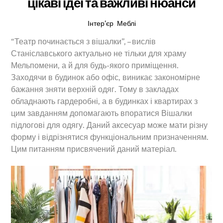
цікаві ідеї та важливі нюанси
Інтер’єр
,
Меблі
“Театр починається з вішалки”, – вислів
Станіславського актуально не тільки для храму
Мельпомени, а й для будь-якого приміщення.
Заходячи в будинок або офіс, виникає закономірне
бажання зняти верхній одяг. Тому в закладах
обладнають гардеробні, а в будинках і квартирах з
цим завданням допомагають впоратися Вішалки
підлогові для одягу. Даний аксесуар може мати різну
форму і відрізнятися функціональним призначенням.
Цим питанням присвячений даний матеріал.