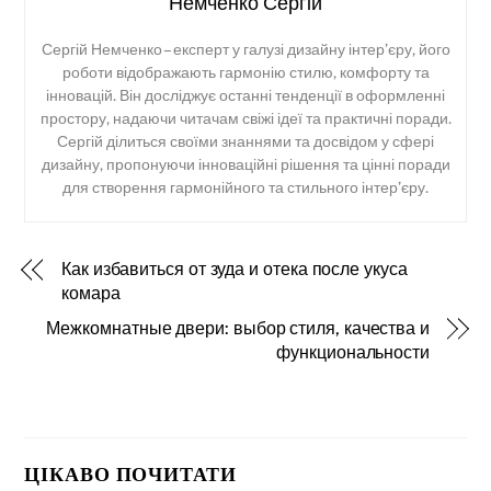
Немченко Сергій
Сергій Немченко – експерт у галузі дизайну інтер’єру, його
роботи відображають гармонію стилю, комфорту та
інновацій. Він досліджує останні тенденції в оформленні
простору, надаючи читачам свіжі ідеї та практичні поради.
Сергій ділиться своїми знаннями та досвідом у сфері
дизайну, пропонуючи інноваційні рішення та цінні поради
для створення гармонійного та стильного інтер’єру.
Как избавиться от зуда и отека после укуса
комара
Межкомнатные двери: выбор стиля, качества и
функциональности
ЦІКАВО ПОЧИТАТИ