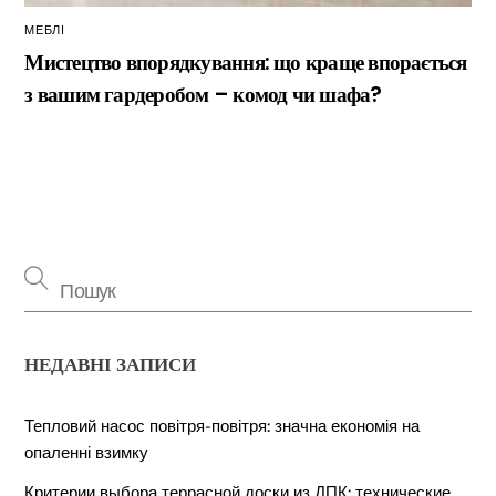
МЕБЛІ
Мистецтво впорядкування: що краще впорається
з вашим гардеробом – комод чи шафа?
НЕДАВНІ ЗАПИСИ
Тепловий насос повітря-повітря: значна економія на
опаленні взимку
Критерии выбора террасной доски из ДПК: технические