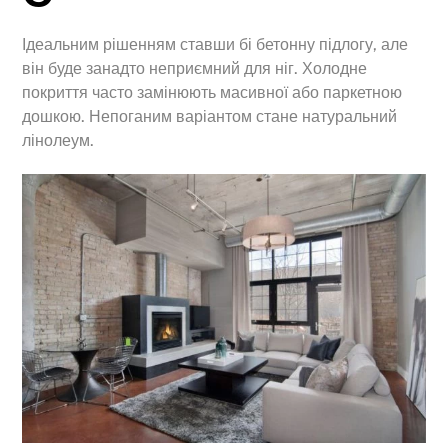
Ідеальним рішенням ставши бі бетонну підлогу, але
він буде занадто неприємний для ніг. Холодне
покриття часто замінюють масивної або паркетною
дошкою. Непоганим варіантом стане натуральний
лінолеум.