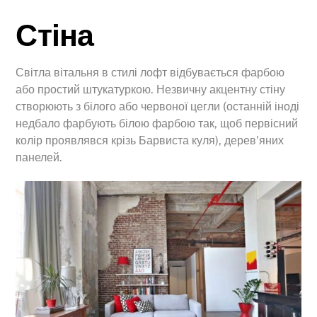
Стіна
Світла вітальня в стилі лофт відбувається фарбою
або простий штукатуркою. Незвичну акцентну стіну
створюють з білого або червоної цегли (останній іноді
недбало фарбують білою фарбою так, щоб первісний
колір проявлявся крізь Барвиста куля), дерев’яних
панелей.