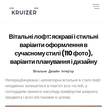
Skip
Men
to
content
Вітальні лофт: яскраві і стильні
варіанти оформлення в
сучасному стилі (110 фото),
варіанти планування і дизайну
Вітальня
,
Дизайн
,
Інтер’єр
Непередбачувана і неповторна вітальня в стилі лофт
неодмінно залишитися в пам’яті всіх гостей, а
господарям принесе насолоду комфортом шкірного
предмета і всієї обстановки в цілому.