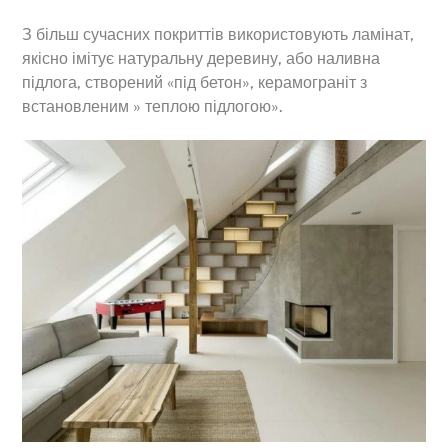
З більш сучасних покриттів використовують ламінат,
якісно імітує натуральну деревину, або наливна
підлога, створений «під бетон», керамограніт з
встановленим » теплою підлогою».