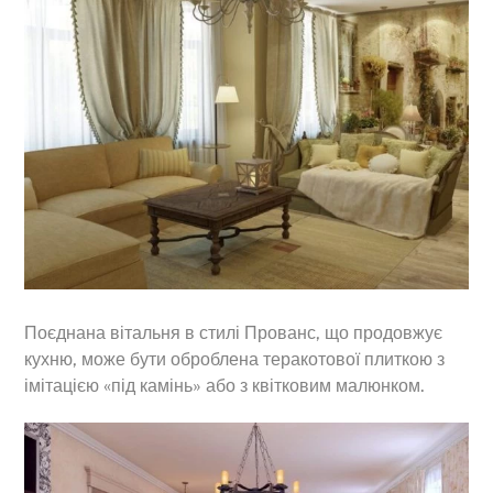
Поєднана вітальня в стилі Прованс, що продовжує
кухню, може бути оброблена теракотової плиткою з
імітацією «під камінь» або з квітковим малюнком.