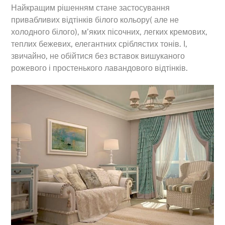
Найкращим рішенням стане застосування
привабливих відтінків білого кольору( але не
холодного білого), м’яких пісочних, легких кремових,
теплих бежевих, елегантних сріблястих тонів. І,
звичайно, не обійтися без вставок вишуканого
рожевого і простенького лавандового відтінків.