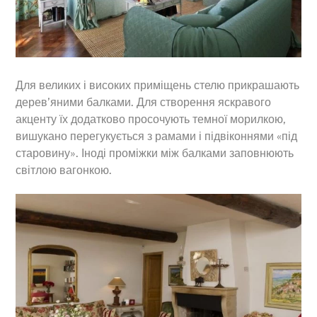
Для великих і високих приміщень стелю прикрашають
дерев’яними балками. Для створення яскравого
акценту їх додатково просочують темної морилкою,
вишукано перегукується з рамами і підвіконнями «під
старовину». Іноді проміжки між балками заповнюють
світлою вагонкою.