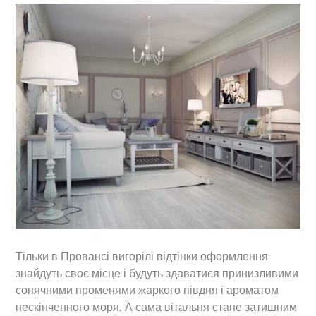
Тільки в Провансі вигорілі відтінки оформлення
знайдуть своє місце і будуть здаватися принизливими
сонячними променями жаркого півдня і ароматом
нескінченного моря. А сама вітальня стане затишним