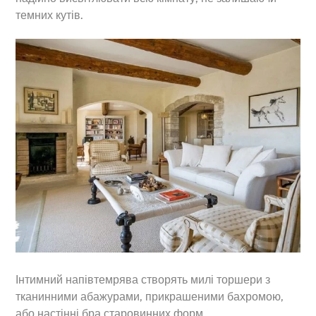
темних кутів.
Back
Інтимний напівтемрява створять милі торшери з
To
тканинними абажурами, прикрашеними бахромою,
Top
або настінні бра старовинних форм.