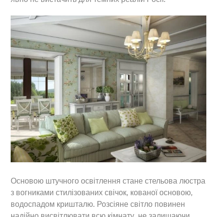
Основою штучного освітлення стане стельова люстра
з вогниками стилізованих свічок, кованої основою,
водоспадом кришталю. Розсіяне світло повинен
надійно висвітлювати всю кімнату, не залишаючи