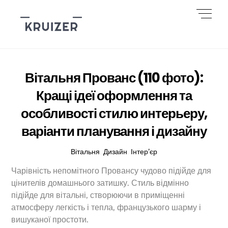
Skip
Men
to
content
Вітальня Прованс (110 фото):
Кращі ідеї оформлення та
особливості стилю интерьеру,
варіанти планування і дизайну
Вітальня
,
Дизайн
,
Інтер’єр
Чарівність непомітного Провансу чудово підійде для
цінителів домашнього затишку. Стиль відмінно
підійде для вітальні, створюючи в приміщенні
атмосферу легкість і тепла, французького шарму і
вишуканої простоти.