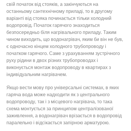
свій початок від стояків, а закінчуються на
останньому сантехнічному приладі, то в другому
варіанті від стояка починається тільки холодний
водопровід. Початок гарячого знаходиться
безпосередньо біля нагрівального приладу. Таким
чином виходить, що водонагрівач, яким би він не був,
є одночасно кінцем холодного трубопроводу і
початком гарячого. Саме з урахуванням зустрічного
руху рідини в двох різних трубопроводах і
виконується монтаж водопроводу в квартирах з
індивідуальним нагрівачем.
Якщо вести мову про універсальні системах, в яких
гаряча вода може надходити як з центрального
водопроводу, так і з місцевого нагрівача, то така
схема монтується за принципом централізованої
заживлення, а водонагрівач врізається в водопровід
паралельно і відсікається запірною арматурою.