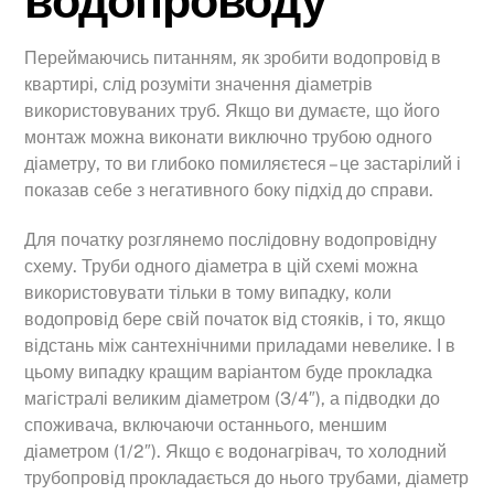
водопроводу
Переймаючись питанням, як зробити водопровід в
квартирі, слід розуміти значення діаметрів
використовуваних труб. Якщо ви думаєте, що його
монтаж можна виконати виключно трубою одного
діаметру, то ви глибоко помиляєтеся – це застарілий і
показав себе з негативного боку підхід до справи.
Для початку розглянемо послідовну водопровідну
схему. Труби одного діаметра в цій схемі можна
використовувати тільки в тому випадку, коли
водопровід бере свій початок від стояків, і то, якщо
відстань між сантехнічними приладами невелике. І в
цьому випадку кращим варіантом буде прокладка
магістралі великим діаметром (3/4″), а підводки до
споживача, включаючи останнього, меншим
діаметром (1/2″). Якщо є водонагрівач, то холодний
трубопровід прокладається до нього трубами, діаметр