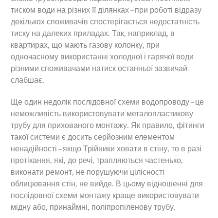
тиском води на різних її ділянках – при роботі відразу
декількох споживачів спостерігається недостатність
тиску на далеких приладах. Так, наприклад, в
квартирах, що мають газову колонку, при
одночасному використанні холодної і гарячої води
різними споживачами натиск останньої зазвичай
слабшає.
Ще один недолік послідовної схеми водопроводу – це
неможливість використовувати металопластикову
трубу для прихованого монтажу. Як правило, фітинги
такої системи є досить серйозним елементом
ненадійності – якщо Трійники ховати в стіну, то в разі
протікання, які, до речі, трапляються частенько,
виконати ремонт, не порушуючи цілісності
облицювання стін, не вийде. В цьому відношенні для
послідовної схеми монтажу краще використовувати
мідну або, принаймні, поліпропіленову трубу.