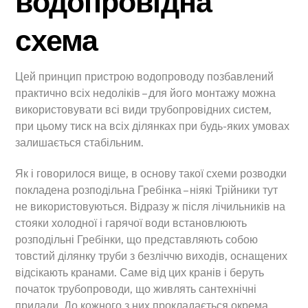
водопровідна
схема
Цей принцип пристрою водопроводу позбавлений
практично всіх недоліків – для його монтажу можна
використовувати всі види трубопровідних систем,
при цьому тиск на всіх ділянках при будь-яких умовах
залишається стабільним.
Як і говорилося вище, в основу такої схеми розводки
покладена розподільна Гребінка – ніякі Трійники тут
не використовуються. Відразу ж після лічильників на
стояки холодної і гарячої води встановлюють
розподільні Гребінки, що представляють собою
товстий ділянку труби з безліччю виходів, оснащених
відсікають кранами. Саме від цих кранів і беруть
початок трубопроводи, що живлять сантехнічні
прилади. До кожного з них прокладається окрема