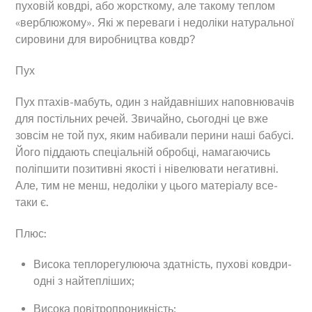
пуховій ковдрі, або жорсткому, але такому теплом
«верблюжому». Які ж переваги і недоліки натуральної
сировини для виробництва ковдр?
Пух
Пух птахів-мабуть, один з найдавніших наповнювачів
для постільних речей. Звичайно, сьогодні це вже
зовсім не той пух, яким набивали перини наші бабусі.
Його піддають спеціальній обробці, намагаючись
поліпшити позитивні якості і нівелювати негативні.
Але, тим не менш, недоліки у цього матеріалу все-
таки є.
Плюс:
Висока теплорегулююча здатність, пухові ковдри-
одні з найтепліших;
Висока повітропроникність;