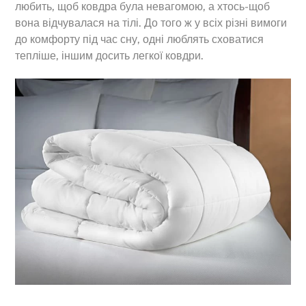
любить, щоб ковдра була невагомою, а хтось-щоб
вона відчувалася на тілі. До того ж у всіх різні вимоги
до комфорту під час сну, одні люблять сховатися
тепліше, іншим досить легкої ковдри.