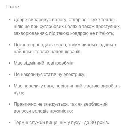
Плюс:
Добре випаровує вологу, створює ” сухе тепло»,
цілюще при суглобових болях а також простудних
захворюваннях, під такою ковдрою не пітніють;
Погано проводить тепло, таким чином є одним з
найбільш теплих наповнювачів;
Має відмінний повітрообмін;
Не накопичує статичну електрику;
Має невелику вагу, порівнянний з вагою виробів з
пуху;
Практично не злежується, так як верблюжий
волосся володіє пружністю;
Термін служби вище, ніж у пуху – до 30 років.