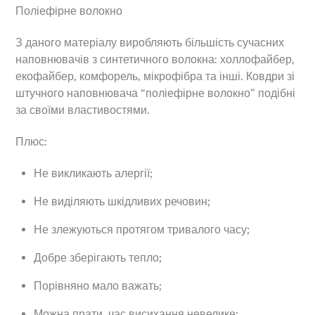
Поліефірне волокно
З даного матеріалу виробляють більшість сучасних
наповнювачів з синтетичного волокна: холлофайбер,
екофайбер, комфорель, мікрофібра та інші. Ковдри зі
штучного наповнювача “поліефірне волокно” подібні
за своїми властивостями.
Плюс:
Не викликають алергії;
Не виділяють шкідливих речовин;
Не злежуються протягом тривалого часу;
Добре зберігають тепло;
Порівняно мало важать;
Можна прати, час висихання невелике;