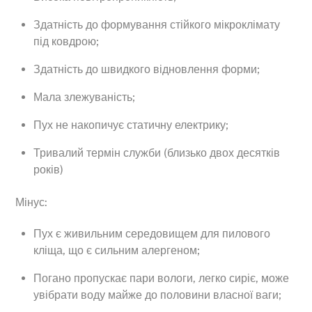
Здатність до формування стійкого мікроклімату
під ковдрою;
Здатність до швидкого відновлення форми;
Мала злежуваність;
Пух не накопичує статичну електрику;
Тривалий термін служби (близько двох десятків
років)
Мінус:
Пух є живильним середовищем для пилового
кліща, що є сильним алергеном;
Погано пропускає пари вологи, легко сиріє, може
увібрати воду майже до половини власної ваги;