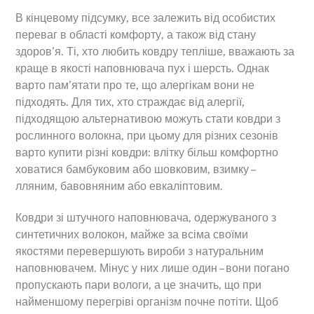
В кінцевому підсумку, все залежить від особистих
переваг в області комфорту, а також від стану
здоров’я. Ті, хто любить ковдру тепліше, вважають за
краще в якості наповнювача пух і шерсть. Однак
варто пам’ятати про те, що алергікам вони не
підходять. Для тих, хто страждає від алергії,
підходящою альтернативою можуть стати ковдри з
рослинного волокна, при цьому для різних сезонів
варто купити різні ковдри: влітку більш комфортно
ховатися бамбуковим або шовковим, взимку –
лляним, бавовняним або евкаліптовим.
Ковдри зі штучного наповнювача, одержуваного з
синтетичних волокон, майже за всіма своїми
якостями перевершують вироби з натуральним
наповнювачем. Мінус у них лише один – вони погано
Back
пропускають пари вологи, а це значить, що при
To
Top
найменшому перегріві організм почне потіти. Щоб