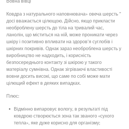
Вовна вівці
Ковдра з натурального наповнювача» овеча шерсть ”
досі вважається цілющою. Дійсно, якщо прикласти
необроблену шерсть до тіла на тривалий час,
ланолін, що міститься на ній, може проникати через
шкіру і позитивно впливати на здоров’я суглобів і
шкірних покривів. Однак зараз необроблена шерсть у
виробництво не надходить, і корисність
безпосереднього контакту зі шкірою у такого
матеріалу сумнівна. Однак зігріваючі властивості
вовни досить високі, що саме по собі може мати
цілющий ефект в деяких випадках.
Плюс:
Відмінно випаровує вологу, в результаті під
ковдрою створюється зона так званого «сухого
тепла», яке дуже корисно для організму;