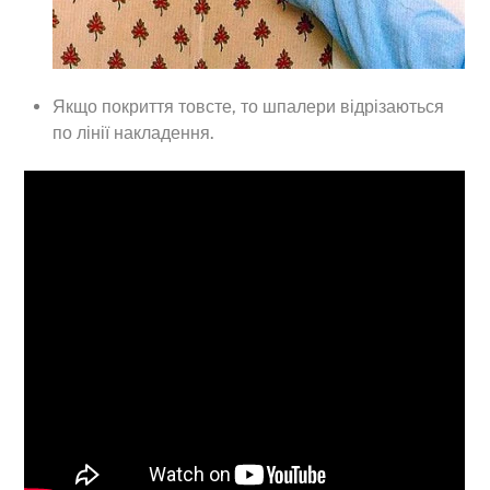
Якщо покриття товсте, то шпалери відрізаються
по лінії накладення.