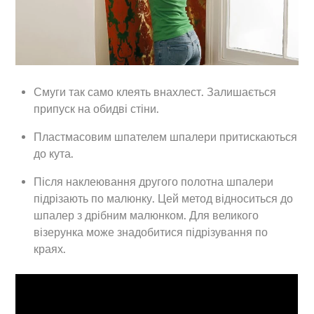
Смуги так само клеять внахлест. Залишається
припуск на обидві стіни.
Пластмасовим шпателем шпалери притискаються
до кута.
Після наклеювання другого полотна шпалери
підрізають по малюнку. Цей метод відноситься до
шпалер з дрібним малюнком. Для великого
візерунка може знадобитися підрізування по
краях.