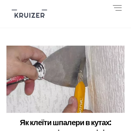
Skip
Men
to
content
Як клеїти шпалери в кутах: