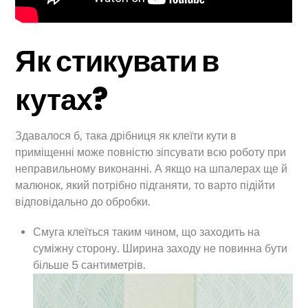
Як стикувати в
кутах?
Здавалося б, така дрібниця як клеїти кути в
приміщенні може повністю зіпсувати всю роботу при
неправильному виконанні. А якщо на шпалерах ще й
малюнок, який потрібно підганяти, то варто підійти
відповідально до обробки.
Смуга клеїться таким чином, що заходить на
суміжну сторону. Ширина заходу не повинна бути
більше 5 сантиметрів.