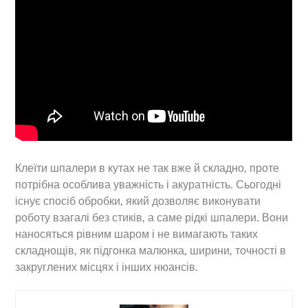
Клеїти шпалери в кутах не так вже й складно, проте
потрібна особлива уважність і акуратність. Сьогодні
існує спосіб обробки, який дозволяє виконувати
роботу взагалі без стиків, а саме рідкі шпалери. Вони
наносяться рівним шаром і не вимагають таких
складнощів, як підгонка малюнка, ширини, точності в
закруглених місцях і інших нюансів.
Back
To
Top