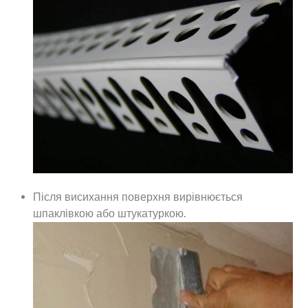
Після висихання поверхня вирівнюється
шпаклівкою або штукатуркою.