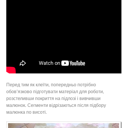
Перед тим як клеїти, попередньо потрібно
обов’язково підготувати матеріал для роботи,
розстеливши покриття на підлозі і вивчивши
малюнок. Сегменти відрізаються після підбору
малюнка по висоті.