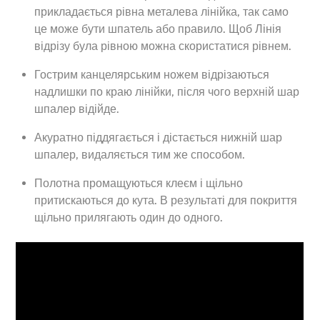
прикладається рівна металева лінійка, так само
це може бути шпатель або правило. Щоб Лінія
відрізу була рівною можна скористатися рівнем.
Гострим канцелярським ножем відрізаються
надлишки по краю лінійки, після чого верхній шар
шпалер відійде.
Акуратно піддягається і дістається нижній шар
шпалер, видаляється тим же способом.
Полотна промащуються клеєм і щільно
притискаються до кута. В результаті для покриття
щільно прилягають один до одного.