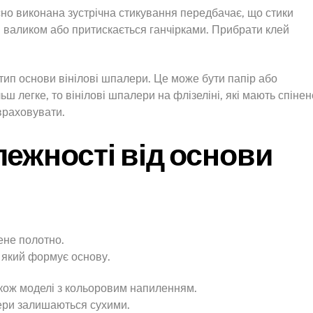
но виконана зустрічна стикування передбачає, що стики
 валиком або притискається ганчірками. Прибрати клей
 тип основи вінілові шпалери. Це може бути папір або
ьш легке, то вінілові шпалери на флізеліні, які мають спінен
 враховувати.
лежності від основи
ене полотно.
 який формує основу.
акож моделі з кольоровим напиленням.
лери залишаються сухими.