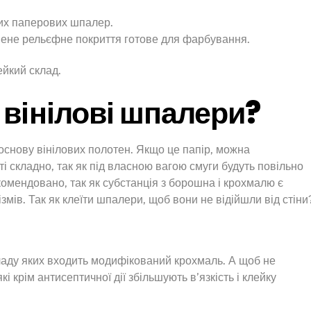
их паперових шпалер.
інене рельєфне покриття готове для фарбування.
ейкий склад.
 вінілові шпалери?
основу вінілових полотен. Якщо це папір, можна
і складно, так як під власною вагою смуги будуть повільно
омендовано, так як субстанція з борошна і крохмалю є
ів. Так як клеїти шпалери, щоб вони не відійшли від стіни
кладу яких входить модифікований крохмаль. А щоб не
і крім антисептичної дії збільшують в’язкість і клейку