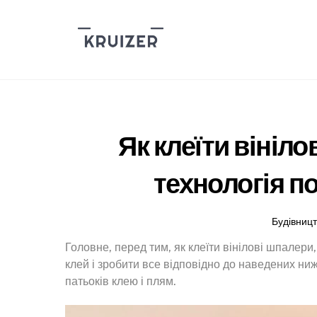
Skip
to
content
Як клеїти вініл
технологія по
Будівниц
Головне, перед тим, як клеїти вінілові шпалери,
клей і зробити все відповідно до наведених ни
патьоків клею і плям.