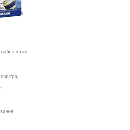
отрібно мати:
повітря;
;
ування;