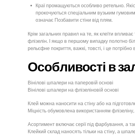
Краї промащуються особливо ретельно. Якіс
прокочуються спеціальним вузьким гумовим
означає Позбавити стіни від плям.
Крім загальних правил на те, як клеїти впливає
флізелін. І якщо в першому випадку полотно біл
рельєфне покриття, важкі, товсті, і це потрібно
Особливості в за
Вінілові шпалери на паперовій основі
Вінілові шпалери на флізеліновій основі
Клей можна наносити на стіну або на підготовл
Міцність обумовлена використанням флізеліну,
Асортимент включає серії під фарбування, а т
Клейкий склад наносять тільки на стіну, а шпа