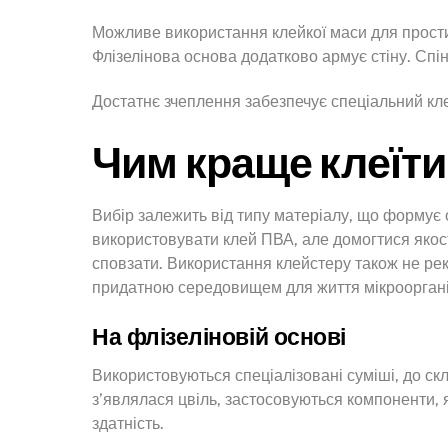
Можливе використання клейкої маси для прост
Флізелінова основа додатково армує стіну. Сп
Достатнє зчеплення забезпечує спеціальний кл
Чим краще клеїти
Вибір залежить від типу матеріалу, що формує 
використовувати клей ПВА, але домогтися якост
сповзати. Використання клейстеру також не рек
придатною середовищем для життя мікроорганізм
На флізеліновій основі
Використовуються спеціалізовані суміші, до с
з’являлася цвіль, застосовуються компоненти, як
здатність.