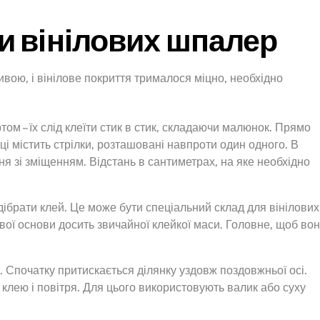
и вінілових шпалер
вою, і вінілове покриття трималося міцно, необхідно
м – їх слід клеїти стик в стик, складаючи малюнок. Прямо
ці містить стрілки, розташовані навпроти один одного. В
 зі зміщенням. Відстань в сантиметрах, на яке необхідно
ідібрати клей. Це може бути спеціальний склад для вінілових
вої основи досить звичайної клейкої маси. Головне, щоб во
 Спочатку притискається ділянку уздовж поздовжньої осі.
клею і повітря. Для цього використовують валик або суху