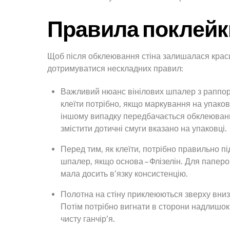
Правила поклейк
Щоб після обклеювання стіна залишалася краси
дотримуватися нескладних правил:
Важливий нюанс вінілових шпалер з раппорто
клеїти потрібно, якщо маркування на упаков
іншому випадку передбачається обклеювання
змістити дотичні смуги вказано на упаковці.
Перед тим, як клеїти, потрібно правильно п
шпалер, якщо основа – Флізелін. Для паперо
мала досить в’язку консистенцію.
Полотна на стіну приклеюються зверху вниз.
Потім потрібно вигнати в сторони надлишок 
чисту ганчір’я.