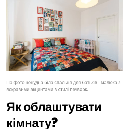
На фото ненудна біла спальня для батьків і малюка з
яскравими акцентами в стилі печворк.
Як облаштувати
кімнату?