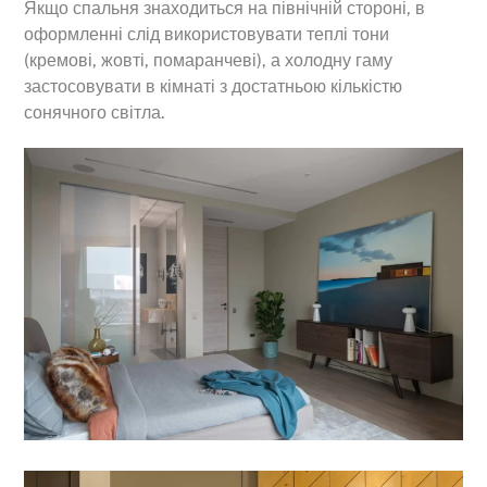
Якщо спальня знаходиться на північній стороні, в
оформленні слід використовувати теплі тони
(кремові, жовті, помаранчеві), а холодну гаму
застосовувати в кімнаті з достатньою кількістю
сонячного світла.