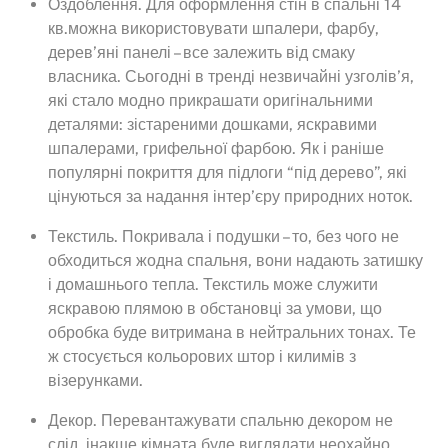
Оздоблення. Для оформлення стін в спальні 14
кв.можна використовувати шпалери, фарбу,
дерев’яні панелі – все залежить від смаку
власника. Сьогодні в тренді незвичайні узголів’я,
які стало модно прикрашати оригінальними
деталями: зістареними дошками, яскравими
шпалерами, грифельної фарбою. Як і раніше
популярні покриття для підлоги “під дерево”, які
цінуються за надання інтер’єру природних ноток.
Текстиль. Покривала і подушки – то, без чого не
обходиться жодна спальня, вони надають затишку
і домашнього тепла. Текстиль може служити
яскравою плямою в обстановці за умови, що
обробка буде витримана в нейтральних тонах. Те
ж стосується кольорових штор і килимів з
візерунками.
Декор. Перевантажувати спальню декором не
слід, інакше кімната буде виглядати неохайно.