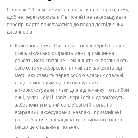
Спальню 14 кв.м. не можна назвати просторою, тому,
щоб не перетворювати її в тісний і не захаращувати
простір, варто прислухатися до порад досвідчених
дизайнерів.
Кольорова гама. Пастельні тони в обробці стін і
стель візуально стирають межі приміщення і
роблять його світліше. Темні відтінки поглинають
світло, тому оформлення кімнати залежить від
мети, яку ставить перед собою власник спальні:
якщо темне приміщення планується
використовувати тільки для відпочинку, то глибокі
сині, зелені, сірі і навіть чорні стіни допоможуть
забезпечити міцний сон. У світлій кімнаті з
яскравими аксесуарами, навпаки, приємніше і
розслаблятися, і працювати, і приймати гостей
(якщо це спальня-вітальня).