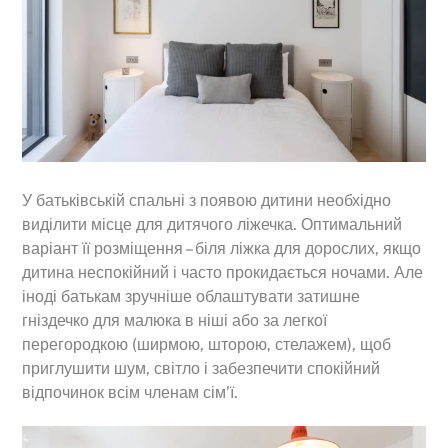
У батьківській спальні з появою дитини необхідно
виділити місце для дитячого ліжечка. Оптимальний
варіант її розміщення – біля ліжка для дорослих, якщо
дитина неспокійний і часто прокидається ночами. Але
іноді батькам зручніше облаштувати затишне
гніздечко для малюка в ніші або за легкої
перегородкою (ширмою, шторою, стелажем), щоб
приглушити шум, світло і забезпечити спокійний
відпочинок всім членам сім’ї.