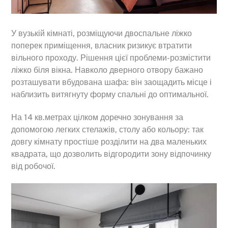
У вузькій кімнаті, розміщуючи двоспальне ліжко
поперек приміщення, власник ризикує втратити
вільного проходу. Рішення цієї проблеми-розмістити
ліжко біля вікна. Навколо дверного отвору бажано
розташувати вбудована шафа: він заощадить місце і
наблизить витягнуту форму спальні до оптимальної.
На 14 кв.метрах цілком доречно зонування за
допомогою легких стелажів, столу або кольору: так
довгу кімнату простіше розділити на два маленьких
квадрата, що дозволить відгородити зону відпочинку
від робочої.