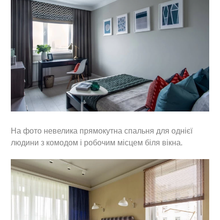
На фото невелика прямокутна спальня для однієї
людини з комодом і робочим місцем біля вікна.