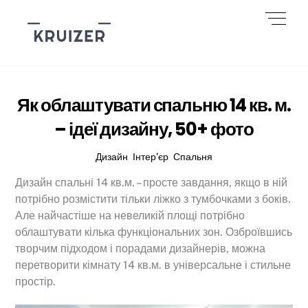
Skip
Men
to
content
Як облаштувати спальню 14 кв. м.
– ідеї дизайну, 50+ фото
Дизайн
,
Інтер’єр
,
Спальня
Дизайн спальні 14 кв.м. – просте завдання, якщо в ній
потрібно розмістити тільки ліжко з тумбочками з боків.
Але найчастіше на невеликій площі потрібно
облаштувати кілька функціональних зон. Озброївшись
творчим підходом і порадами дизайнерів, можна
перетворити кімнату 14 кв.м. в універсальне і стильне
простір.