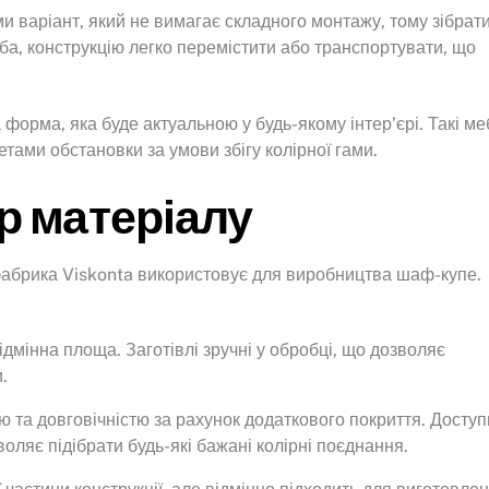
и варіант, який не вимагає складного монтажу, тому зібрат
а, конструкцію легко перемістити або транспортувати, що
форма, яка буде актуальною у будь-якому інтер’єрі. Такі ме
ами обстановки за умови збігу колірної гами.
р матеріалу
а фабрика Viskonta використовує для виробництва шаф-купе.
ідмінна площа. Заготівлі зручні у обробці, що дозволяє
.
ю та довговічністю за рахунок додаткового покриття. Досту
оляє підібрати будь-які бажані колірні поєднання.