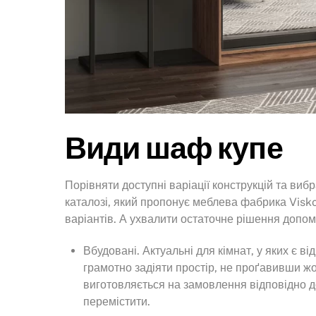
Види шаф купе
Порівняти доступні варіації конструкцій та ви
каталозі, який пропонує меблева фабрика Visk
варіантів. А ухвалити остаточне рішення допом
Вбудовані. Актуальні для кімнат, у яких є в
грамотно задіяти простір, не проґавивши жо
виготовляється на замовлення відповідно до
перемістити.