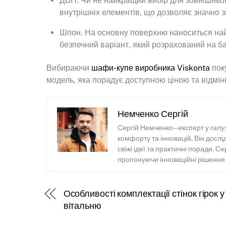
ДВП. Чи не найкращий вибір для зовнішньої 
внутрішніх елементів, що дозволяє значно з
Шпон. На основну поверхню наноситься най
безпечний варіант, який розрахований на ба
Вибираючи
шафи-купе виробника Viskonta
поку
модель, яка порадує доступною ціною та відмін
Немченко Сергій
Сергій Немченко – експерт у галу
комфорту та інновацій. Він досл
свіжі ідеї та практичні поради. С
пропонуючи інноваційні рішення т
Особливості комплектації стінок гірок у
вітальню