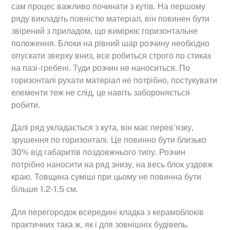
сам процес важливо починати з кутів. На першому
ряду викладіть повністю матеріал, він повинен бути
звірений з приладом, що вимірює горизонтальне
положення. Блоки на рівний шар розчину необхідно
опускати зверху вниз, все робиться строго по стиках
на пазі-гребені. Туди розчин не наноситься. По
горизонталі рухати матеріал не потрібно, постукувати
елементи теж не слід, це навіть забороняється
робити.
Далі ряд укладається з кута, він має перев’язку,
зрушення по горизонталі. Це повинно бути близько
30% від габаритів поздовжнього типу. Розчин
потрібно наносити на ряд знизу, на весь блок уздовж
краю. Товщина суміші при цьому не повинна бути
більше 1.2-1.5 см.
Для перегородок всередині кладка з керамоблоків
практичних така ж, як і для зовнішніх будівель.