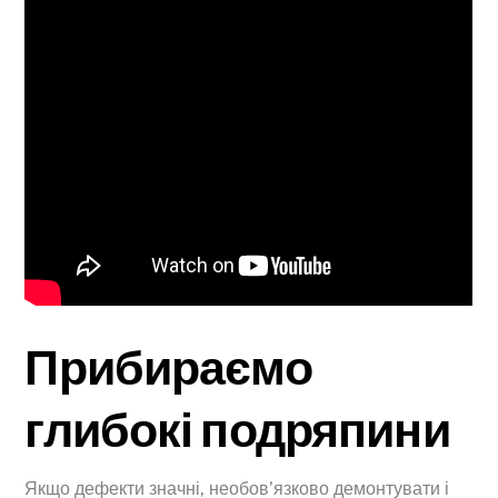
Прибираємо
глибокі подряпини
Якщо дефекти значні, необов’язково демонтувати і