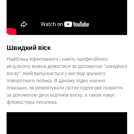
Швидкий віск
Найбільш ефективного і навіть професійного
результату можна домогтися за допомогою “швидкого
воску”, який випускається у вигляді зручного
поворотного тюбика. В даному відео наочно
показано, як ремонтувати світле підлогове покриття
за допомогою двох відтінків воску, а також лакує
фломастера-пензлика.