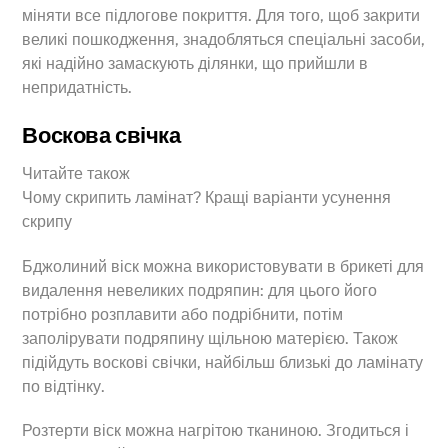
міняти все підлогове покриття. Для того, щоб закрити
великі пошкодження, знадобляться спеціальні засоби,
які надійно замаскують ділянки, що прийшли в
непридатність.
Воскова свічка
Читайте також
Чому скрипить ламінат? Кращі варіанти усунення
скрипу
Бджолиний віск можна використовувати в брикеті для
видалення невеликих подряпин: для цього його
потрібно розплавити або подрібнити, потім
заполірувати подряпину щільною матерією. Також
підійдуть воскові свічки, найбільш близькі до ламінату
по відтінку.
Розтерти віск можна нагрітою тканиною. Згодиться і