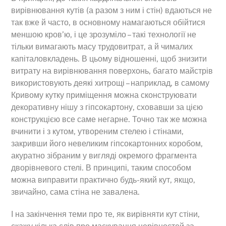
вирівнювання кутів (а разом з ним і стін) вдаються не
так вже й часто, в основному намагаються обійтися
меншою кров’ю, і це зрозуміло – такі технології не
тільки вимагають масу трудовитрат, а й чималих
капіталовкладень. В цьому відношенні, щоб знизити
витрату на вирівнювання поверхонь, багато майстрів
використовують деякі хитрощі – наприклад, в самому
Кривому кутку приміщення можна сконструювати
декоративну нішу з гіпсокартону, сховавши за цією
конструкцією все саме негарне. Точно так же можна
вчинити і з кутом, утвореним стелею і стінами,
закривши його невеликим гіпсокартонних коробом,
акуратно зібраним у вигляді окремого фрагмента
дворівневого стелі. В принципі, таким способом
можна виправити практично будь-який кут, якщо,
звичайно, сама стіна не завалена.
І на закінчення теми про те, як вирівняти кут стіни,