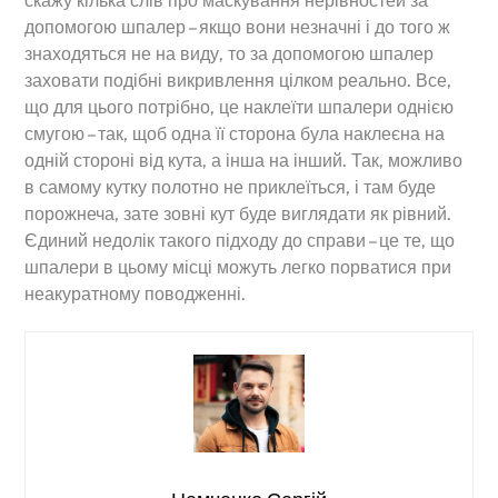
скажу кілька слів про маскування нерівностей за
допомогою шпалер – якщо вони незначні і до того ж
знаходяться не на виду, то за допомогою шпалер
заховати подібні викривлення цілком реально. Все,
що для цього потрібно, це наклеїти шпалери однією
смугою – так, щоб одна її сторона була наклеєна на
одній стороні від кута, а інша на інший. Так, можливо
в самому кутку полотно не приклеїться, і там буде
порожнеча, зате зовні кут буде виглядати як рівний.
Єдиний недолік такого підходу до справи – це те, що
шпалери в цьому місці можуть легко порватися при
неакуратному поводженні.