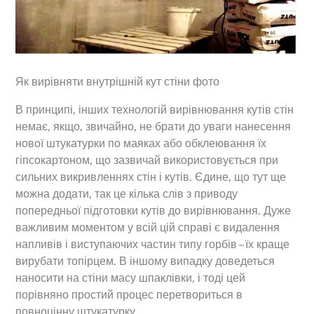
Як вирівняти внутрішній кут стіни фото
В принципі, інших технологій вирівнювання кутів стін
немає, якщо, звичайно, не брати до уваги нанесення
нової штукатурки по маяках або обклеювання їх
гіпсокартоном, що зазвичай використовується при
сильних викривленнях стін і кутів. Єдине, що тут ще
можна додати, так це кілька слів з приводу
попередньої підготовки кутів до вирівнювання. Дуже
важливим моментом у всій цій справі є видалення
напливів і виступаючих частин типу горбів – їх краще
вирубати топірцем. В іншому випадку доведеться
наносити на стіни масу шпаклівки, і тоді цей
порівняно простий процес перетвориться в
повноцінну штукатурку.