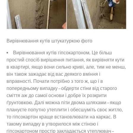
Вирівнювання кутів штукатуркою фото
Вирівнювання кутів гіпсокартоном. Це більш
простий спосіб вирішення питання, як вирівняти кути
в квартирі, якщо вони сильно криві, але, тим не менш,
він також зажадає від вас деякого вміння і
вправності. Почати потрібно з того ж, що і в
попередньому випадку – обдерти стіни від старого
сміття аж до самої основи і добре їх розкрити
ґрунтовкою. Далі можна піти двома шляхами – якщо
плануєте попутно утеплити і обесшуміть своє житло,
то гіпсокартон краще встановлювати на каркас. В
такому випадку в утворилося між стіною і
гіпсокартоном простір закладається утеплювач –