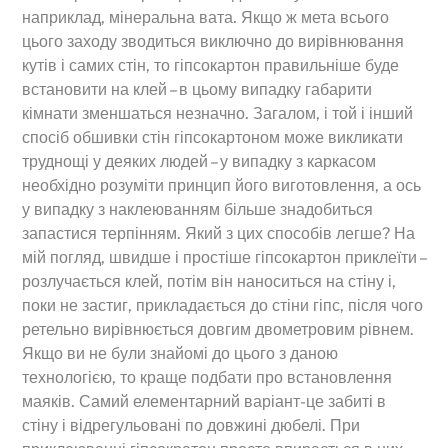
наприклад, мінеральна вата. Якщо ж мета всього
цього заходу зводиться виключно до вирівнювання
кутів і самих стін, то гіпсокартон правильніше буде
встановити на клей – в цьому випадку габарити
кімнати зменшаться незначно. Загалом, і той і інший
спосіб обшивки стін гіпсокартоном може викликати
труднощі у деяких людей – у випадку з каркасом
необхідно розуміти принцип його виготовлення, а ось
у випадку з наклеюванням більше знадобиться
запастися терпінням. Який з цих способів легше? На
мій погляд, швидше і простіше гіпсокартон приклеїти –
розлучається клей, потім він наноситься на стіну і,
поки не застиг, прикладається до стіни гіпс, після чого
ретельно вирівнюється довгим двометровим рівнем.
Якщо ви не були знайомі до цього з даною
технологією, то краще подбати про встановлення
маяків. Самий елементарний варіант-це забиті в
стіну і відрегульовані по довжині дюбелі. При