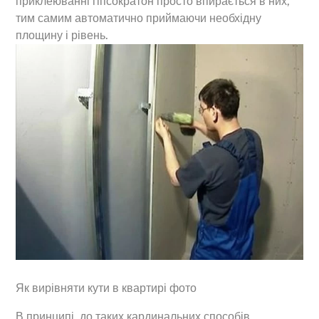
приклеюванні гіпсократон просто впирається в них,
тим самим автоматично приймаючи необхідну
площину і рівень.
Як вирівняти кути в квартирі фото
В принципі, до таких кардинальних способів