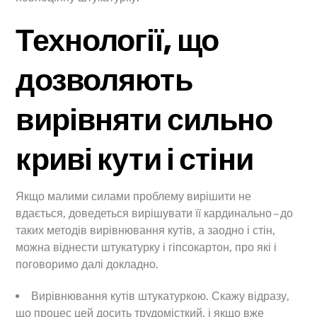
Технології, що
дозволяють
вирівняти сильно
криві кути і стіни
Якщо малими силами проблему вирішити не
вдається, доведеться вирішувати її кардинально – до
таких методів вирівнювання кутів, а заодно і стін,
можна віднести штукатурку і гіпсокартон, про які і
поговоримо далі докладно.
Вирівнювання кутів штукатуркою. Скажу відразу,
що процес цей досить трудомісткий, і якщо вже