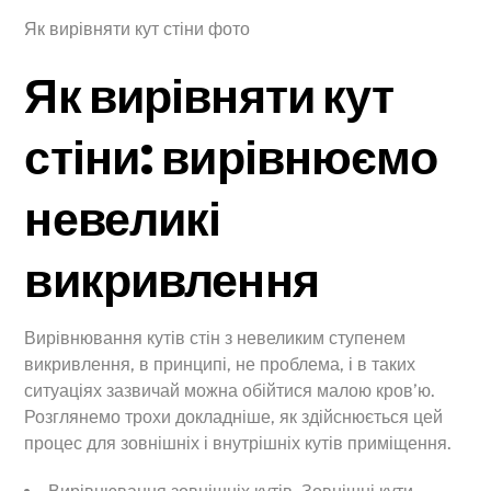
Як вирівняти кут стіни фото
Як вирівняти кут
стіни: вирівнюємо
невеликі
викривлення
Вирівнювання кутів стін з невеликим ступенем
викривлення, в принципі, не проблема, і в таких
ситуаціях зазвичай можна обійтися малою кров’ю.
Розглянемо трохи докладніше, як здійснюється цей
процес для зовнішніх і внутрішніх кутів приміщення.