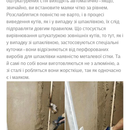
оштукатурених стін виходять автоматично – якщо,
звичайно, ви встановите маяки чітко за рівнем.
Розслаблятися повністю не варто, і в процесі
виведення кутів, як і у випадку зі шпаклівкою, їх слід
підправляти довгим правилом. Що стосується
вирівнювання штукатуркою зовнішніх кутів, то тут, як і
у випадку зі шпаклівкою, застосовуються спеціальні
куточки – вони відрізняються від перфорованих
виробів для шпаклівки наявністю металевої сітки. Та
й самі по собі вони виготовляються не з алюмінію, а
зі сталі і робляться вони жорсткіше, так як одночасно
є і маяком.