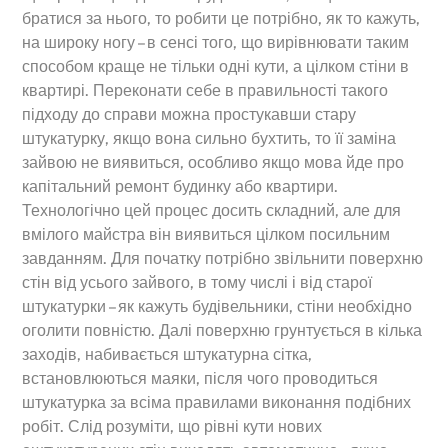
братися за нього, то робити це потрібно, як то кажуть,
на широку ногу – в сенсі того, що вирівнювати таким
способом краще не тільки одні кути, а цілком стіни в
квартирі. Переконати себе в правильності такого
підходу до справи можна простукавши стару
штукатурку, якщо вона сильно бухтить, то її заміна
зайвою не виявиться, особливо якщо мова йде про
капітальний ремонт будинку або квартири.
Технологічно цей процес досить складний, але для
вмілого майстра він виявиться цілком посильним
завданням. Для початку потрібно звільнити поверхню
стін від усього зайвого, в тому числі і від старої
штукатурки – як кажуть будівельники, стіни необхідно
оголити повністю. Далі поверхню грунтується в кілька
заходів, набивається штукатурна сітка,
встановлюються маяки, після чого проводиться
штукатурка за всіма правилами виконання подібних
робіт. Слід розуміти, що рівні кути нових