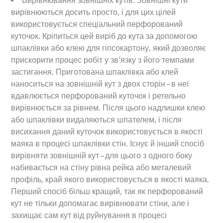
Вирівнювання зовнішніх кутів. Зовнішні кути
вирівнюються досить просто, і для цих цілей
використовується спеціальний перфорований
куточок. Кріпиться цей виріб до кута за допомогою
шпаклівки або клею для гіпсокартону, який дозволяє
прискорити процес робіт у зв’язку з його темпами
застигання. Приготована шпаклівка або клей
наноситься на зовнішній кут з двох сторін – в неї
вдавлюється перфорований куточок і ретельно
вирівнюється за рівнем. Після цього надлишки клею
або шпаклівки видаляються шпателем, і після
висихання даний куточок використовується в якості
маяка в процесі шпаклівки стін. Існує й інший спосіб
вирівняти зовнішній кут – для цього з одного боку
набивається на стіну рівна рейка або металевий
профіль, край якого використовується в якості маяка.
Перший спосіб більш кращий, так як перфорований
кут не тільки допомагає вирівнювати стіни, але і
захищає сам кут від руйнування в процесі