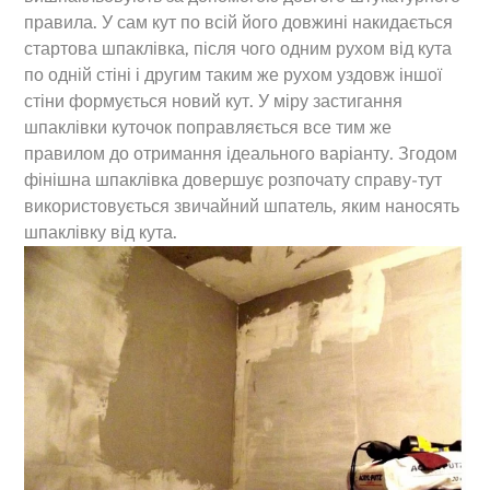
правила. У сам кут по всій його довжині накидається
стартова шпаклівка, після чого одним рухом від кута
по одній стіні і другим таким же рухом уздовж іншої
стіни формується новий кут. У міру застигання
шпаклівки куточок поправляється все тим же
правилом до отримання ідеального варіанту. Згодом
фінішна шпаклівка довершує розпочату справу-тут
використовується звичайний шпатель, яким наносять
шпаклівку від кута.