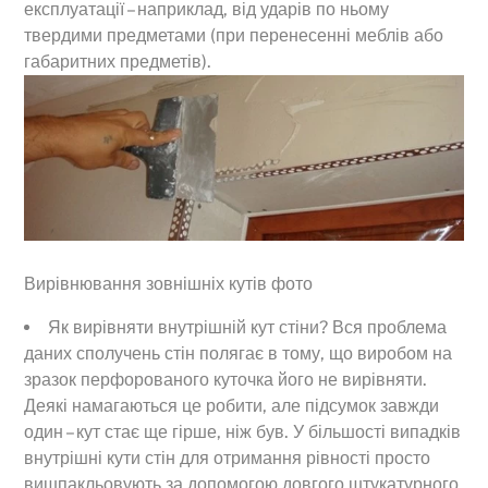
експлуатації – наприклад, від ударів по ньому
твердими предметами (при перенесенні меблів або
габаритних предметів).
Вирівнювання зовнішніх кутів фото
Як вирівняти внутрішній кут стіни? Вся проблема
даних сполучень стін полягає в тому, що виробом на
зразок перфорованого куточка його не вирівняти.
Деякі намагаються це робити, але підсумок завжди
один – кут стає ще гірше, ніж був. У більшості випадків
внутрішні кути стін для отримання рівності просто
вишпакльовують за допомогою довгого штукатурного