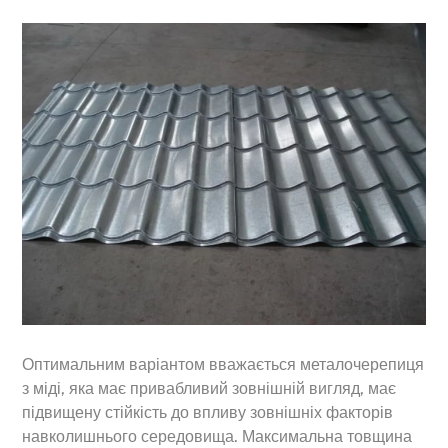
Оптимальним варіантом вважається металочерепиця
з міді, яка має привабливий зовнішній вигляд, має
підвищену стійкість до впливу зовнішніх факторів
навколишнього середовища. Максимальна товщина