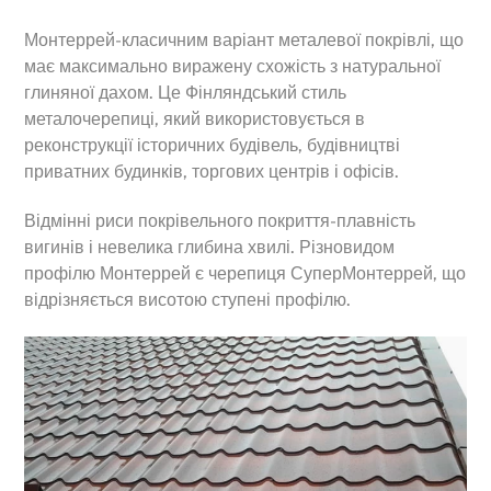
Монтеррей-класичним варіант металевої покрівлі, що
має максимально виражену схожість з натуральної
глиняної дахом. Це Фінляндський стиль
металочерепиці, який використовується в
реконструкції історичних будівель, будівництві
приватних будинків, торгових центрів і офісів.
Відмінні риси покрівельного покриття-плавність
вигинів і невелика глибина хвилі. Різновидом
профілю Монтеррей є черепиця СуперМонтеррей, що
відрізняється висотою ступені профілю.