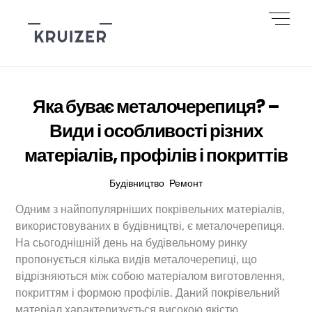
Skip
Men
to
content
Яка буває металочерепиця? –
Види і особливості різних
матеріалів, профілів і покриттів
Будівництво
,
Ремонт
Одним з найпопулярніших покрівельних матеріалів,
використовуваних в будівництві, є металочерепиця.
На сьогоднішній день на будівельному ринку
пропонується кілька видів металочерепиці, що
відрізняються між собою матеріалом виготовлення,
покриттям і формою профілів. Даний покрівельний
матеріал характеризується високою якістю,