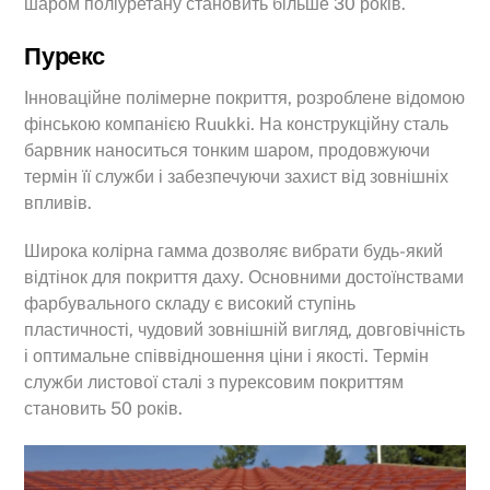
шаром поліуретану становить більше 30 років.
Пурекс
Інноваційне полімерне покриття, розроблене відомою
фінською компанією Ruukki. На конструкційну сталь
барвник наноситься тонким шаром, продовжуючи
термін її служби і забезпечуючи захист від зовнішніх
впливів.
Широка колірна гамма дозволяє вибрати будь-який
відтінок для покриття даху. Основними достоїнствами
фарбувального складу є високий ступінь
пластичності, чудовий зовнішній вигляд, довговічність
і оптимальне співвідношення ціни і якості. Термін
служби листової сталі з пурексовим покриттям
становить 50 років.