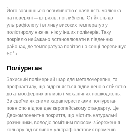
Його зовнішньою особливістю є наявність малюнка
на поверхні — штрихів, поглиблень. Стійкість до
ультрафіолету і впливу високих температур у
полістиролу нижче, ніж у інших полімерів. Таку
покрівлю небажано встановлювати в південних
районах, де температура повітря на сонці перевищує
60°з .
Поліуретан
Захисний полімерний шар для металочерепиці та
профнастилу, що відрізняється підвищеною стійкістю
до атмосферних впливів і механічних пошкоджень.
За своїми якісними характеристиками поліуретан
повністю відповідає європейському стандарту. Це
Двокомпонентне покриття, що містить натуральні
розчинники, володіє помітним плюсом-збереження
кольору під впливом ультрафіолетових променів.