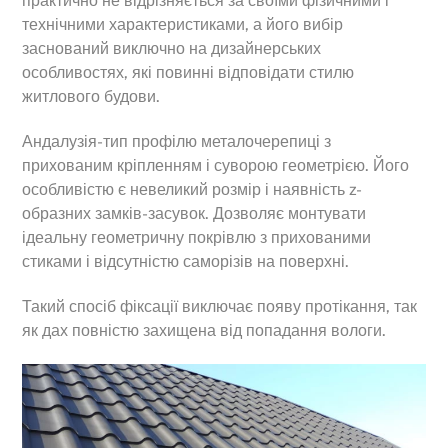
практично не відрізняється за своїми фізичними і
технічними характеристиками, а його вибір
заснований виключно на дизайнерських
особливостях, які повинні відповідати стилю
житлового будови.
Андалузія-тип профілю металочерепиці з
прихованим кріпленням і суворою геометрією. Його
особливістю є невеликий розмір і наявність z-
образних замків-засувок. Дозволяє монтувати
ідеальну геометричну покрівлю з прихованими
стиками і відсутністю саморізів на поверхні.
Такий спосіб фіксації виключає появу протікання, так
як дах повністю захищена від попадання вологи.