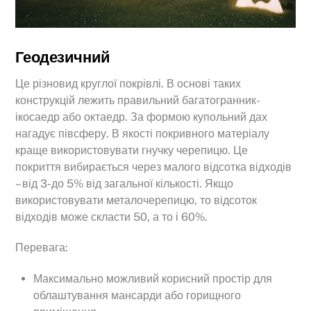
Геодезичний
Це різновид круглої покрівлі. В основі таких
конструкцій лежить правильний багатогранник-
ікосаедр або октаедр. За формою купольний дах
нагадує півсферу. В якості покривного матеріалу
краще використовувати гнучку черепицю. Це
покриття вибирається через малого відсотка відходів
– від 3-до 5% від загальної кількості. Якщо
використовувати металочерепицю, то відсоток
відходів може скласти 50, а то і 60%.
Перевага:
Максимально можливий корисний простір для
облаштування мансарди або горищного