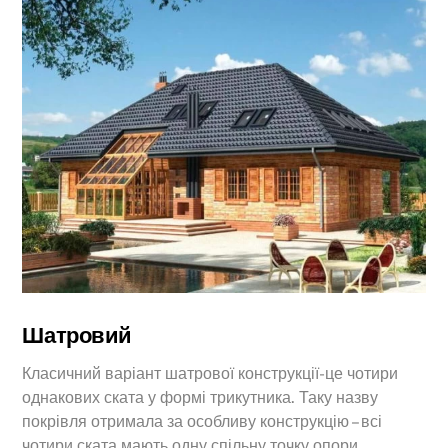
Шатровий
Класичний варіант шатрової конструкції-це чотири
однакових ската у формі трикутника. Таку назву
покрівля отримала за особливу конструкцію – всі
чотири ската мають одну спільну точку опори.