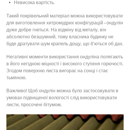
Невисока вартість.
Такий покрівельний матеріал можна використовувати
для виготовлення хитромудрих конфігурацій – ондулін
дуже добре гнеться. На відміну від металу, він
абсолютно безшумний, тому власника будинку не
буде дратувати шум крапель дощу, що б’ються об дах.
Негативні моменти використання ондуліна полягають
в його негідною міцності і високого ступеня горючості.
Згодом поверхню листа вигорає на сонці і стає
тьмяною.
Важливо! Щоб ондулін можна було застосовувати в
умовах підвищеної вологості слід використовувати
листи, просочені бітумом.