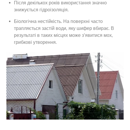
Після декількох років використання значно
знижується гідроізоляція.
Біологічна нестійкість. На поверхні часто
трапляється застій води, яку шифер вбирає. В
результаті в таких місцях може з’явитися мох,
грибкові утворення.