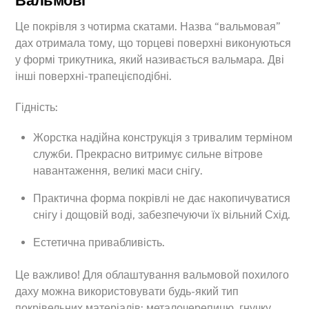
Вальмові
Це покрівля з чотирма скатами. Назва “вальмовая”
дах отримала тому, що торцеві поверхні виконуються
у формі трикутника, який називається вальмара. Дві
інші поверхні-трапецієподібні.
Гідність:
Жорстка надійна конструкція з тривалим терміном
служби. Прекрасно витримує сильне вітрове
навантаження, великі маси снігу.
Практична форма покрівлі не дає накопичуватися
снігу і дощовій воді, забезпечуючи їх вільний Схід.
Естетична привабливість.
Це важливо! Для облаштування вальмовой похилого
даху можна використовувати будь-який тип
покрівельних матеріалів: металочерепицю, гнучку