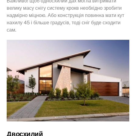
Важливо! Щоб односхилий дах могла витримати
велику масу снігу систему крокв необхідно зробити
надмірно міцною. Або конструкція повинна мати кут
нахилу 45 і більше градусів, тоді сніг буде сходити
сам.
Двосхилий