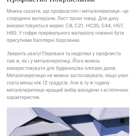
Можна сказати, що профнастил і металочерепиця – це
споріднені матеріали. Лист трохи товщі. Для даху
використовуються марки: С8, С21, HC35, C44, H57,
H60. У гофре покрівельного матеріалу повинні бути
присутніми Капілярні борозенки.
Зверніть увагу! Переваги та недоліки у профлиста
такі ж, як і у металочерепиці. Його можна
використовувати для будівництва плоских дахів.
Металочерепицю не можна застосовувати, якщо ухил
ската менш ніж 12 градусів. Але в ту ж годину
металочерепиця-кращий вибір виходячи з естетичних
характеристик.