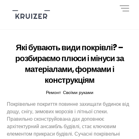
Skip
Men
to
content
Які бувають види покрівлі? –
розбираємо плюси і мінуси за
матеріалами, формами і
конструкціям
Ремонт
,
Своїми руками
Покрівельне покриття повинне захищати будинок від
дощу, снігу, зимових морозів і літньої спеки.
Правильно сконструйована дах доповнює
архітектурний ансамбль будівлі, стає ключовим
елементом прикраси будівлі. Сучасні покрівельні