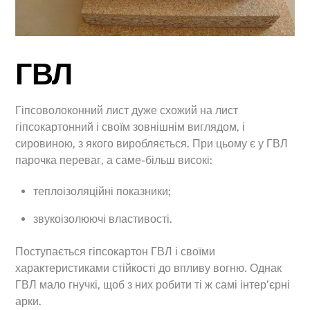
ГВЛ
Гіпсоволоконний лист дуже схожий на лист
гіпсокартонний і своїм зовнішнім виглядом, і
сировиною, з якого виробляється. При цьому є у ГВЛ
парочка переваг, а саме-більш високі:
теплоізоляційні показники;
звукоізолюючі властивості.
Поступається гіпсокартон ГВЛ і своїми
характеристиками стійкості до впливу вогню. Однак
ГВЛ мало гнучкі, щоб з них робити ті ж самі інтер’єрні
арки.