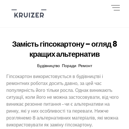
Skip
Men
to
content
Замість гіпсокартону – огляд 8
кращих альтернатив
Будівництво
,
Поради
,
Ремонт
Гіпсокартон використовується в будівництві і
ремонтних роботах досить давно, за цей час
популярність його тільки росла. Однак виникають
ситуації, коли його не можна застосовувати, від чого
виникає резонне питання – чи є альтернативи на
ринку, які у них особливості та переваги. Нижче
розглянемо 8 альтернативних матеріалів, які можна
використовувати як заміну гіпсокартону.