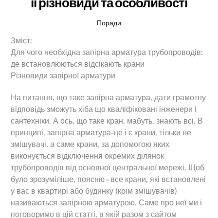
її різновиди та особливості
Поради
Зміст:
Для чого необхідна запірна арматура трубопроводів:
де встановлюються відсікають крани
Різновиди запірної арматури
На питання, що таке запірна арматура, дати грамотну
відповідь зможуть хіба що кваліфіковані інженери і
сантехніки. А ось, що таке кран, мабуть, знають всі. В
принципі, запірна арматура-це і є крани, тільки не
змішувачі, а саме крани, за допомогою яких
виконується відключення окремих ділянок
трубопроводів від основної центральної мережі. Щоб
було зрозуміліше, поясню – все крани, які встановлені
у вас в квартирі або будинку (крім змішувачів)
називаються запірною арматурою. Саме про неї ми і
поговоримо в цій статті, в якій разом з сайтом