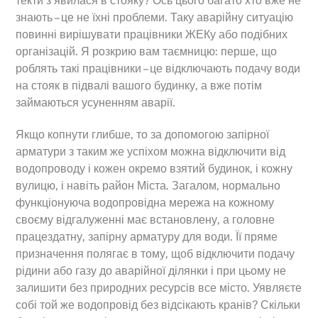
текти з’явилася в стояку? Ось цього багато хто вже не
знають – це не їхні проблеми. Таку аварійну ситуацію
повинні вирішувати працівники ЖЕКу або подібних
організацій. Я розкрию вам таємницю: перше, що
роблять такі працівники – це відключають подачу води
на стояк в підвалі вашого будинку, а вже потім
займаються усуненням аварії.
Якщо копнути глибше, то за допомогою запірної
арматури з таким же успіхом можна відключити від
водопроводу і кожен окремо взятий будинок, і кожну
вулицю, і навіть район Міста. Загалом, нормально
функціонуюча водопровідна мережа на кожному
своєму відгалуженні має встановлену, а головне
працездатну, запірну арматуру для води. Її пряме
призначення полягає в тому, щоб відключити подачу
рідини або газу до аварійної ділянки і при цьому не
залишити без природних ресурсів все місто. Уявляєте
собі той же водопровід без відсікають кранів? Скільки