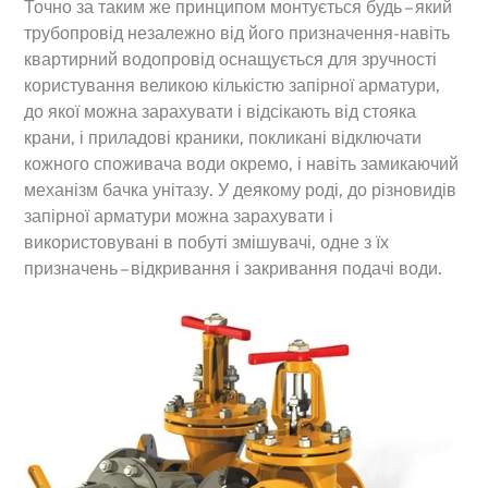
Точно за таким же принципом монтується будь – який
трубопровід незалежно від його призначення-навіть
квартирний водопровід оснащується для зручності
користування великою кількістю запірної арматури,
до якої можна зарахувати і відсікають від стояка
крани, і приладові краники, покликані відключати
кожного споживача води окремо, і навіть замикаючий
механізм бачка унітазу. У деякому роді, до різновидів
запірної арматури можна зарахувати і
використовувані в побуті змішувачі, одне з їх
призначень – відкривання і закривання подачі води.