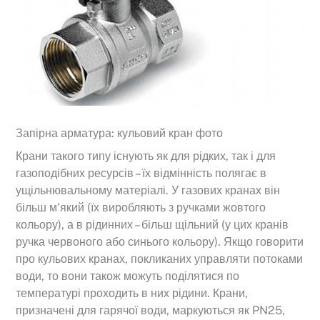
Запірна арматура: кульовий кран фото
Крани такого типу існують як для рідких, так і для
газоподібних ресурсів – їх відмінність полягає в
ущільнювальному матеріалі. У газових кранах він
більш м’який (їх виробляють з ручками жовтого
кольору), а в рідинних – більш щільний (у цих кранів
ручка червоного або синього кольору). Якщо говорити
про кульових кранах, покликаних управляти потоками
води, то вони також можуть поділятися по
температурі проходить в них рідини. Крани,
призначені для гарячої води, маркуються як PN25,