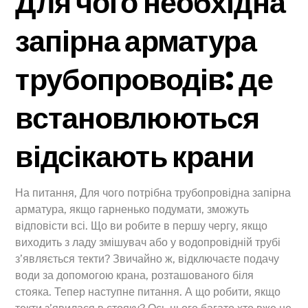
Для чого необхідна
запірна арматура
трубопроводів: де
встановлюються
відсікають крани
На питання, Для чого потрібна трубопровідна запірна
арматура, якщо гарненько подумати, зможуть
відповісти всі. Що ви робите в першу чергу, якщо
виходить з ладу змішувач або у водопровідній трубі
з’являється текти? Звичайно ж, відключаєте подачу
води за допомогою крана, розташованого біля
стояка. Тепер наступне питання. А що робити, якщо