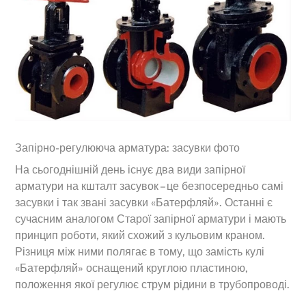
Запірно-регулююча арматура: засувки фото
На сьогоднішній день існує два види запірної
арматури на кшталт засувок – це безпосередньо самі
засувки і так звані засувки «Батерфляй». Останні є
сучасним аналогом Старої запірної арматури і мають
принцип роботи, який схожий з кульовим краном.
Різниця між ними полягає в тому, що замість кулі
«Батерфляй» оснащений круглою пластиною,
положення якої регулює струм рідини в трубопроводі.