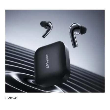
Back
To
Top
ПОРАДИ
Наушники Sony и ОneРlus Вuds 3 — два