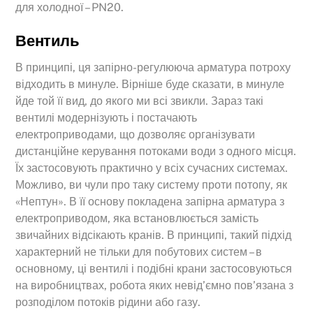
для холодної – PN20.
Вентиль
В принципі, ця запірно-регулююча арматура потроху
відходить в минуле. Вірніше буде сказати, в минуле
йде той її вид, до якого ми всі звикли. Зараз такі
вентилі модернізують і постачають
електроприводами, що дозволяє організувати
дистанційне керування потоками води з одного місця.
Їх застосовують практично у всіх сучасних системах.
Можливо, ви чули про таку систему проти потопу, як
«Нептун». В її основу покладена запірна арматура з
електроприводом, яка встановлюється замість
звичайних відсікають кранів. В принципі, такий підхід
характерний не тільки для побутових систем – в
основному, ці вентилі і подібні крани застосовуються
на виробництвах, робота яких невід’ємно пов’язана з
розподілом потоків рідини або газу.