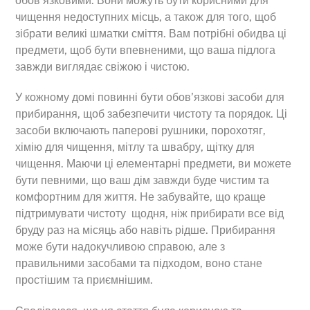
обов’язковими. Вони можуть бути корисними для
чищення недоступних місць, а також для того, щоб
зібрати великі шматки сміття. Вам потрібні обидва ці
предмети, щоб бути впевненими, що ваша підлога
завжди виглядає свіжою і чистою.
У кожному домі повинні бути обов’язкові засоби для
прибирання, щоб забезпечити чистоту та порядок. Ці
засоби включають паперові рушники, порохотяг,
хімію для чищення, мітлу та швабру, щітку для
чищення. Маючи ці елементарні предмети, ви можете
бути певними, що ваш дім завжди буде чистим та
комфортним для життя. Не забувайте, що краще
підтримувати чистоту щодня, ніж прибирати все від
бруду раз на місяць або навіть рідше. Прибирання
може бути надокучливою справою, але з
правильними засобами та підходом, воно стане
простішим та приємнішим.