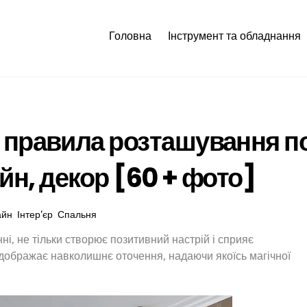
Головна
Інструмент та обладнання
: правила розташування п
н, декор [60 + фото]
айн
,
Інтер’єр
,
Спальня
і, не тільки створює позитивний настрій і сприяє
ідображає навколишнє оточення, надаючи якоїсь магічної