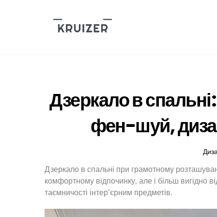
Skip
to
content
Дзеркало в спальні
фен-шуй, дизай
Диз
Дзеркало в спальні при грамотному розташуванн
комфортному відпочинку, але і більш вигідно в
таємничості інтер’єрним предметів.