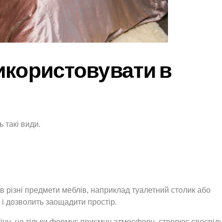
икористовувати в
 такі види.
 різні предмети меблів, наприклад туалетний столик або
і дозволить заощадити простір.
тіну, не тільки формує приємну атмосферу, створює своєрідн