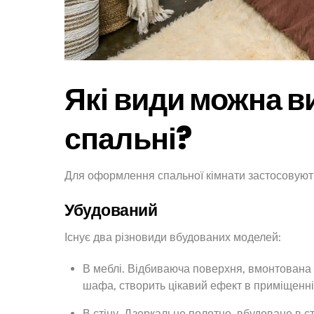
Які види можна в
спальні?
Для оформлення спальної кімнати застосовують
Убудований
Існує два різновиди вбудованих моделей:
В меблі. Відбиваюча поверхня, вмонтована в
шафа, створить цікавий ефект в приміщенні 
В стіну. Дзеркальне полотно, вбудоване в с