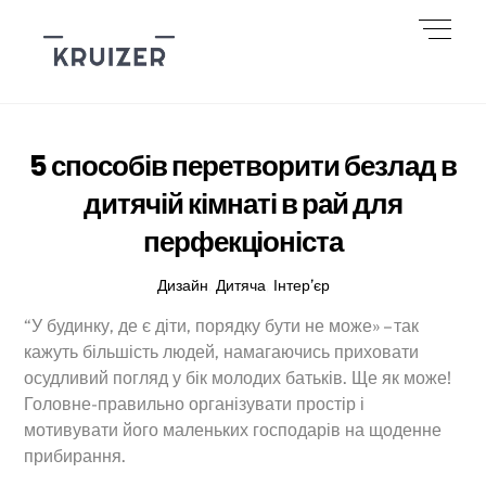
Skip
Men
to
content
5 способів перетворити безлад в
дитячій кімнаті в рай для
перфекціоніста
Дизайн
,
Дитяча
,
Інтер’єр
“У будинку, де є діти, порядку бути не може» – так
кажуть більшість людей, намагаючись приховати
осудливий погляд у бік молодих батьків. Ще як може!
Головне-правильно організувати простір і
мотивувати його маленьких господарів на щоденне
прибирання.