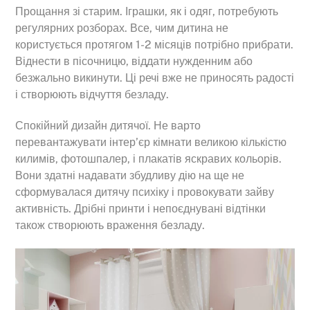
Прощання зі старим. Іграшки, як і одяг, потребують
регулярних розборах. Все, чим дитина не
користується протягом 1-2 місяців потрібно прибрати.
Віднести в пісочницю, віддати нужденним або
безжально викинути. Ці речі вже не приносять радості
і створюють відчуття безладу.
Спокійний дизайн дитячої. Не варто
перевантажувати інтер’єр кімнати великою кількістю
килимів, фотошпалер, і плакатів яскравих кольорів.
Вони здатні надавати збудливу дію на ще не
сформувалася дитячу психіку і провокувати зайву
активність. Дрібні принти і непоєднувані відтінки
також створюють враження безладу.