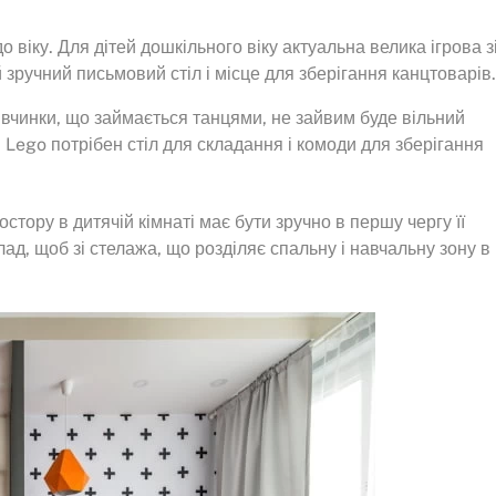
до віку. Для дітей дошкільного віку актуальна велика ігрова з
ручний письмовий стіл і місце для зберігання канцтоварів.
дівчинки, що займається танцями, не зайвим буде вільний
 Lego потрібен стіл для складання і комоди для зберігання
тору в дитячій кімнаті має бути зручно в першу чергу її
д, щоб зі стелажа, що розділяє спальну і навчальну зону в