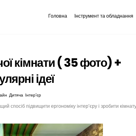
Головна
Інструмент та обладнання
ої кімнати ( 35 фото) +
улярні ідеї
айн
,
Дитяча
,
Інтер’єр
щий спосіб підвищити ергономіку інтер’єру і зробити кімнат