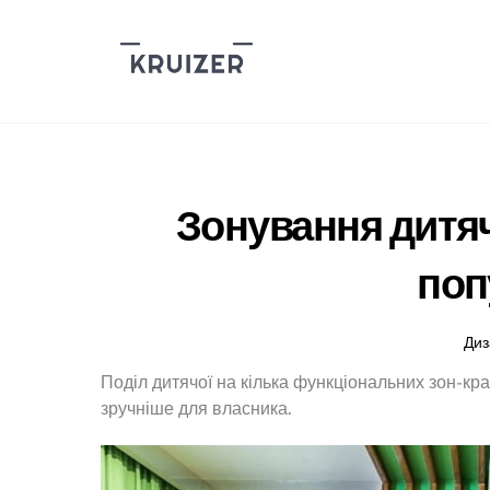
Skip
to
content
Зонування дитяч
поп
Диз
Поділ дитячої на кілька функціональних зон-кра
зручніше для власника.