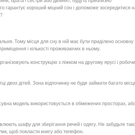
тини, брата і сестри або двійнят, будуть приблизно
ого гарантує хороший міцний сон і допоможе зосередитися н
я?
альня. Тому місця для сну в ній має бути приділено основну
 приміщення і кількості проживаючих в ньому.
ганізовують конструкцію з ліжком на другому ярусі і робоч
ці двох дітей. Зона відпочинку не буде займати багато місця
зсувна модель використовується в обмежених просторах, аб
влюють шафу для зберігання речей і одягу. Не забудьте так
лик, щоб покласти книгу або телефон.