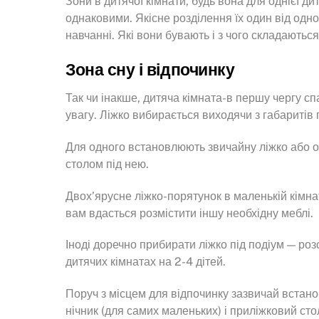
Зони в дитячої кімнати, будь вона для однієї ди
однаковими. Якісне розділення їх один від одн
навчанні. Які вони бувають і з чого складаютьс
Зона сну і відпочинку
Так чи інакше, дитяча кімната-в першу чергу сп
увагу. Ліжко вибирається виходячи з габаритів
Для одного встановлюють звичайну ліжко або ор
столом під нею.
Двох’ярусне ліжко-порятунок в маленькій кімнат
вам вдасться розмістити іншу необхідну меблі.
Іноді доречно прибирати ліжко під подіум — ро
дитячих кімнатах на 2-4 дітей.
Поруч з місцем для відпочинку зазвичай встано
нічник (для самих маленьких) і приліжковий сто