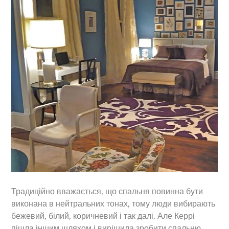
Традиційно вважається, що спальня повинна бути
виконана в нейтральних тонах, тому люди вибирають
бежевий, білий, коричневий і так далі. Але Керрі
пішла іншим шляхом і вирішила зробити спальню