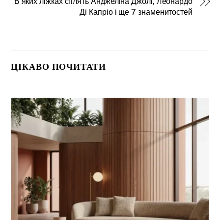
В яких ліжках сплять Анджеліна Джолі, Леонардо
Ді Капріо і ще 7 знаменитостей
ЦІКАВО ПОЧИТАТИ