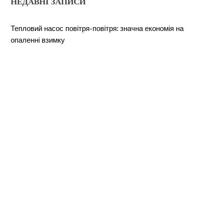
НЕДАВНІ ЗАПИСИ
Back
Тепловий насос повітря-повітря: значна економія на
To
Top
опаленні взимку
Критерии выбора террасной доски из ДПК: технические
параметры и правила монтажа
Які документи потрібні для перепланування квартири у
2026 році
Скільки коштує ремонт в новобудові у 2026 році
Яка фарба для стін краща? Повний гід з вибору у 2026
році