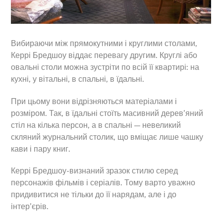
Вибираючи між прямокутними і круглими столами,
Керрі Бредшоу віддає перевагу другим. Круглі або
овальні столи можна зустріти по всій її квартирі: на
кухні, у вітальні, в спальні, в їдальні.
При цьому вони відрізняються матеріалами і
розміром. Так, в їдальні стоїть масивний дерев’яний
стіл на кілька персон, а в спальні — невеликий
скляний журнальний столик, що вміщає лише чашку
кави і пару книг.
Керрі Бредшоу-визнаний зразок стилю серед
персонажів фільмів і серіалів. Тому варто уважно
придивитися не тільки до її нарядам, але і до
інтер’єрів.