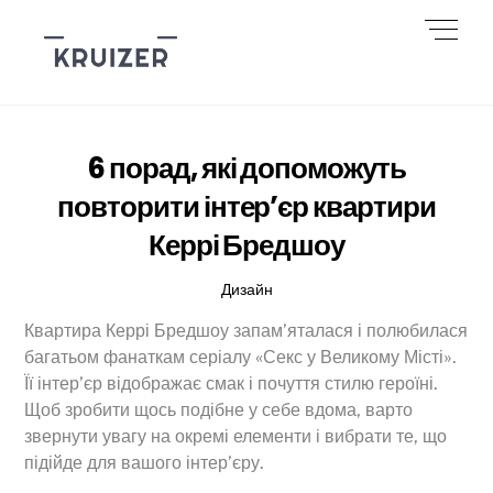
Skip
Men
to
content
6 порад, які допоможуть
повторити інтер’єр квартири
Керрі Бредшоу
Дизайн
Квартира Керрі Бредшоу запам’яталася і полюбилася
багатьом фанаткам серіалу «Секс у Великому Місті».
Її інтер’єр відображає смак і почуття стилю героїні.
Щоб зробити щось подібне у себе вдома, варто
звернути увагу на окремі елементи і вибрати те, що
підійде для вашого інтер’єру.