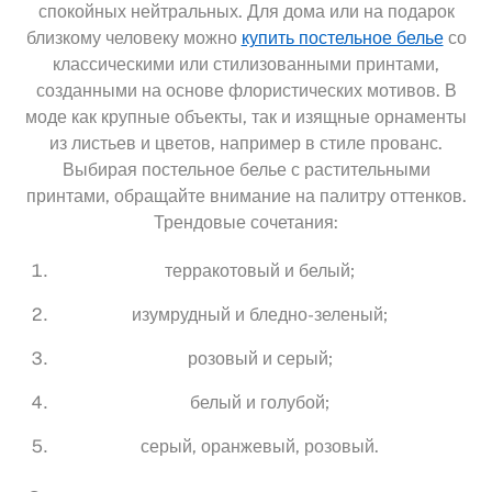
спокойных нейтральных. Для дома или на подарок
близкому человеку можно
купить постельное белье
со
классическими или стилизованными принтами,
созданными на основе флористических мотивов. В
моде как крупные объекты, так и изящные орнаменты
из листьев и цветов, например в стиле прованс.
Выбирая постельное белье с растительными
принтами, обращайте внимание на палитру оттенков.
Трендовые сочетания:
терракотовый и белый;
изумрудный и бледно-зеленый;
розовый и серый;
белый и голубой;
серый, оранжевый, розовый.