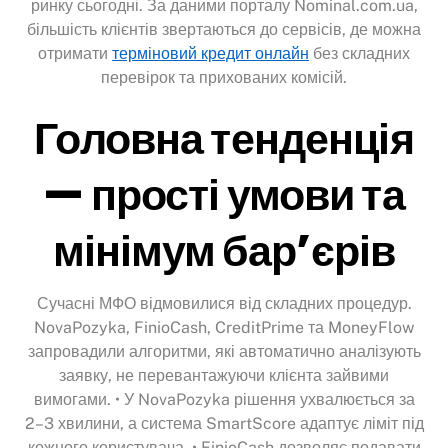
ринку сьогодні. За даними порталу Nominal.com.ua,
більшість клієнтів звертаються до сервісів, де можна
отримати
терміновий кредит онлайн
без складних
перевірок та прихованих комісій.
Головна тенденція
— прості умови та
мінімум бар’єрів
Сучасні МФО відмовилися від складних процедур.
NovaPozyka, FinioCash, CreditPrime та MoneyFlow
запровадили алгоритми, які автоматично аналізують
заявку, не перевантажуючи клієнта зайвими
вимогами. • У NovaPozyka рішення ухвалюється за
2–3 хвилини, а система SmartScore адаптує ліміт під
кожного користувача. • FinioCash дозволяє подавати