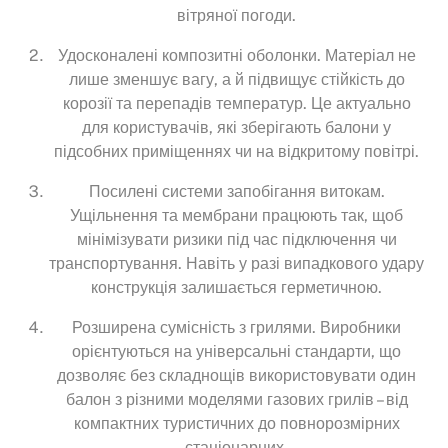
вітряної погоди.
Удосконалені композитні оболонки. Матеріал не
лише зменшує вагу, а й підвищує стійкість до
корозії та перепадів температур. Це актуально
для користувачів, які зберігають балони у
підсобних приміщеннях чи на відкритому повітрі.
Посилені системи запобігання витокам.
Ущільнення та мембрани працюють так, щоб
мінімізувати ризики під час підключення чи
транспортування. Навіть у разі випадкового удару
конструкція залишається герметичною.
Розширена сумісність з грилями. Виробники
орієнтуються на універсальні стандарти, що
дозволяє без складнощів використовувати один
балон з різними моделями газових грилів – від
компактних туристичних до повнорозмірних
стаціонарних.