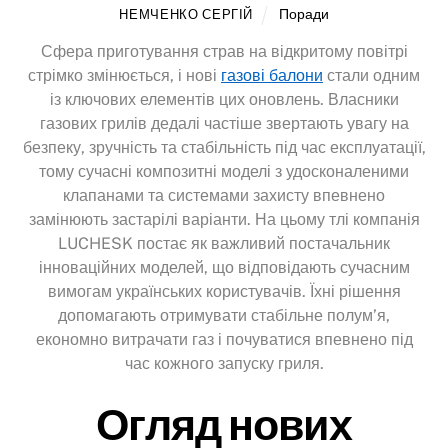
Поради
НЕМЧЕНКО СЕРГІЙ
Сфера приготування страв на відкритому повітрі
стрімко змінюється, і нові
газові балони
стали одним
із ключових елементів цих оновлень. Власники
газових грилів дедалі частіше звертають увагу на
безпеку, зручність та стабільність під час експлуатації,
тому сучасні композитні моделі з удосконаленими
клапанами та системами захисту впевнено
замінюють застарілі варіанти. На цьому тлі компанія
LUCHESK постає як важливий постачальник
інноваційних моделей, що відповідають сучасним
вимогам українських користувачів. Їхні рішення
допомагають отримувати стабільне полум’я,
економно витрачати газ і почуватися впевнено під
час кожного запуску гриля.
Огляд нових