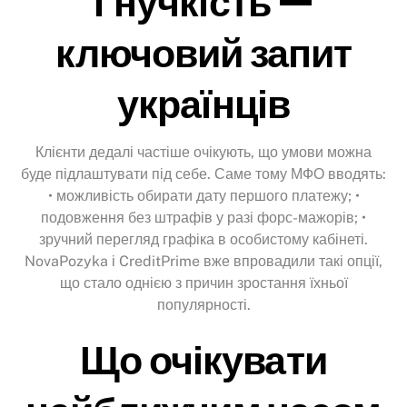
Гнучкість —
ключовий запит
українців
Клієнти дедалі частіше очікують, що умови можна
буде підлаштувати під себе. Саме тому МФО вводять:
• можливість обирати дату першого платежу; •
подовження без штрафів у разі форс-мажорів; •
зручний перегляд графіка в особистому кабінеті.
NovaPozyka і CreditPrime вже впровадили такі опції,
що стало однією з причин зростання їхньої
популярності.
Що очікувати
Back
To
Top