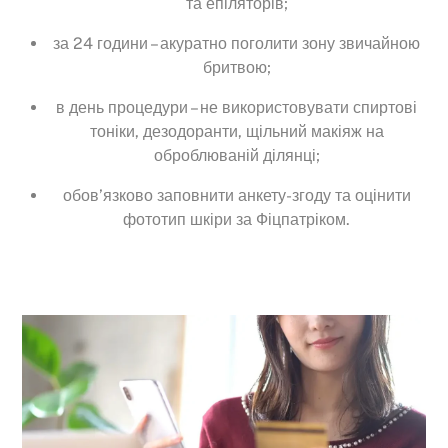
та епіляторів;
за 24 години – акуратно поголити зону звичайною
бритвою;
в день процедури – не використовувати спиртові
тоніки, дезодоранти, щільний макіяж на
оброблюваній ділянці;
обов’язково заповнити анкету-згоду та оцінити
фототип шкіри за Фіцпатріком.