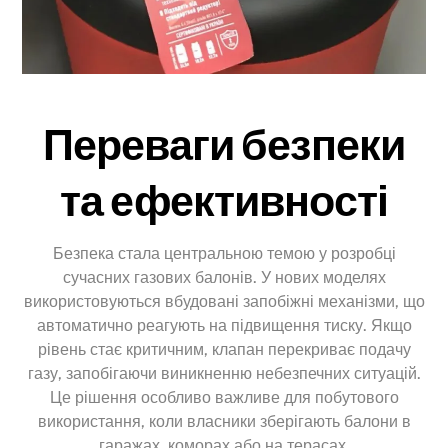
Переваги безпеки
та ефективності
Безпека стала центральною темою у розробці
сучасних газових балонів. У нових моделях
використовуються вбудовані запобіжні механізми, що
автоматично реагують на підвищення тиску. Якщо
рівень стає критичним, клапан перекриває подачу
газу, запобігаючи виникненню небезпечних ситуацій.
Це рішення особливо важливе для побутового
використання, коли власники зберігають балони в
гаражах, коморах або на терасах.