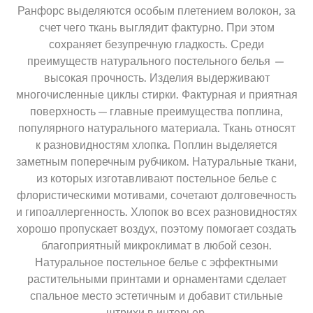
Ранфорс выделяются особым плетением волокон, за
счет чего ткань выглядит фактурно. При этом
сохраняет безупречную гладкость. Среди
преимуществ натурального постельного белья —
высокая прочность. Изделия выдерживают
многочисленные циклы стирки. Фактурная и приятная
поверхность — главные преимущества поплина,
популярного натурального материала. Ткань относят
к разновидностям хлопка. Поплин выделяется
заметным поперечным рубчиком. Натуральные ткани,
из которых изготавливают постельное белье с
флористическими мотивами, сочетают долговечность
и гипоаллергенность. Хлопок во всех разновидностях
хорошо пропускает воздух, поэтому помогает создать
благоприятный микроклимат в любой сезон.
Натуральное постельное белье с эффектными
растительными принтами и орнаментами сделает
спальное место эстетичным и добавит стильные
штрихи в интерьер.