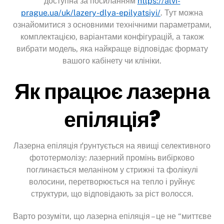
доступна за посиланням
https://alvi-
prague.ua/uk/lazery-dlya-epilyatsiyi/
. Тут можна
ознайомитися з основними технічними параметрами,
комплектацією, варіантами конфігурацій, а також
вибрати модель, яка найкраще відповідає формату
вашого кабінету чи клініки.
Як працює лазерна
епіляція?
Лазерна епіляція ґрунтується на явищі селективного
фототермолізу: лазерний промінь вибірково
поглинається меланіном у стрижні та фолікулі
волосини, перетворюється на тепло і руйнує
структури, що відповідають за ріст волосся.
Варто розуміти, що лазерна епіляція – це не “миттєве