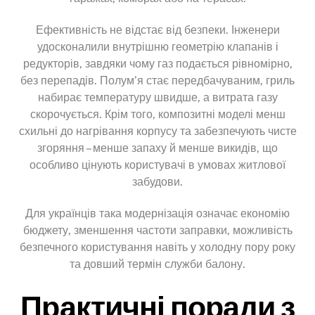
Ефективність не відстає від безпеки. Інженери
удосконалили внутрішню геометрію клапанів і
редукторів, завдяки чому газ подається рівномірно,
без перепадів. Полум’я стає передбачуваним, гриль
набирає температуру швидше, а витрата газу
скорочується. Крім того, композитні моделі менш
схильні до нагрівання корпусу та забезпечують чисте
згоряння – менше запаху й менше викидів, що
особливо цінують користувачі в умовах житлової
забудови.
Для українців така модернізація означає економію
бюджету, зменшення частоти заправки, можливість
безпечного користування навіть у холодну пору року
та довший термін служби балону.
Практичні поради з