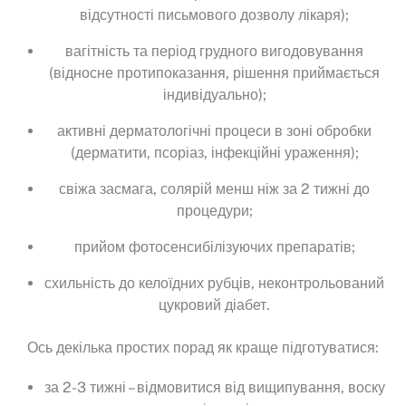
відсутності письмового дозволу лікаря);
вагітність та період грудного вигодовування
(відносне протипоказання, рішення приймається
індивідуально);
активні дерматологічні процеси в зоні обробки
(дерматити, псоріаз, інфекційні ураження);
свіжа засмага, солярій менш ніж за 2 тижні до
процедури;
прийом фотосенсибілізуючих препаратів;
схильність до келоїдних рубців, неконтрольований
цукровий діабет.
Ось декілька простих порад як краще підготуватися:
за 2-3 тижні – відмовитися від вищипування, воску