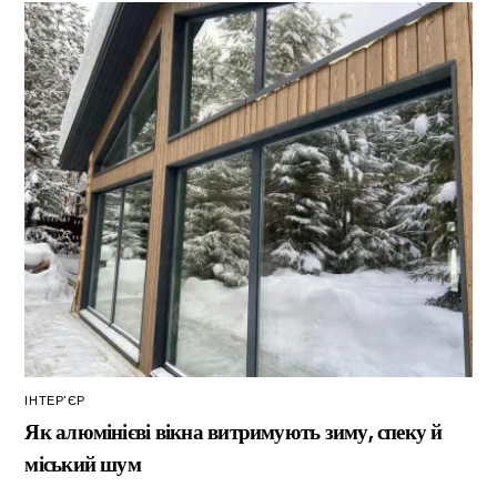
ІНТЕР’ЄР
Як алюмінієві вікна витримують зиму, спеку й
міський шум