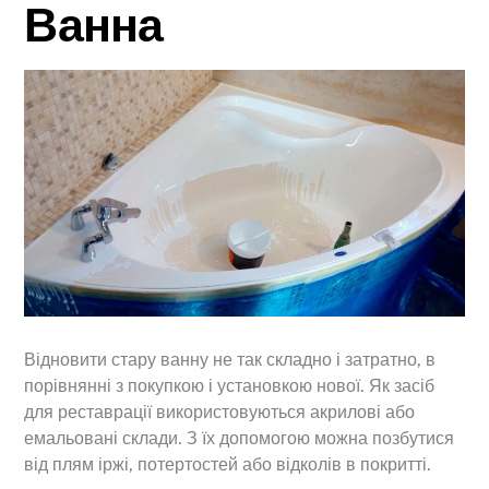
Ванна
Відновити стару ванну не так складно і затратно, в
порівнянні з покупкою і установкою нової. Як засіб
для реставрації використовуються акрилові або
емальовані склади. З їх допомогою можна позбутися
від плям іржі, потертостей або відколів в покритті.